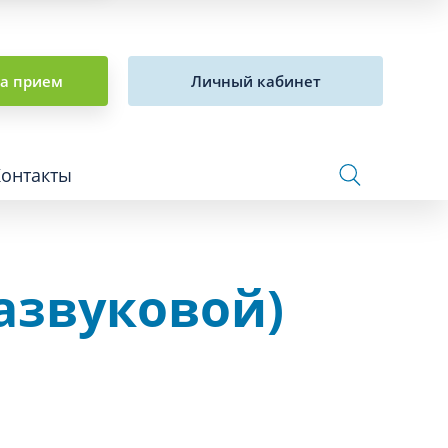
на прием
Личный кабинет
Контакты
азвуковой)
Сосудистая хирургия и флебология
Стоматология
Сурдология
Терапия