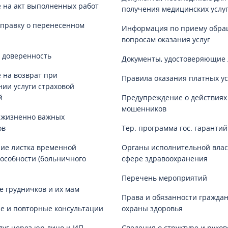
 на акт выполненных работ
получения медицинских услу
справку о перенесенном
Информация по приему обра
вопросам оказания услуг
 доверенность
Документы, удостоверяющие 
 на возврат при
Правила оказания платных ус
нии услуги страховой
й
Предупреждение о действиях
мошенников
 жизненно важных
ов
Тер. программа гос. гаранти
ие листка временной
Органы исполнительной влас
особности (больничного
сфере здравоохранения
Перечень мероприятий
е грудничков и их мам
Права и обязанности граждан
е и повторные консультации
охраны здоровья
луг через юр.лицо и ИП
Сведения о структуре и руков