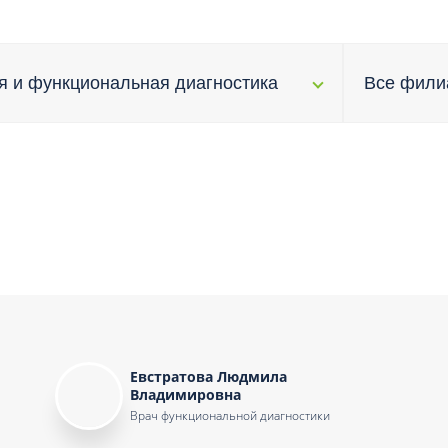
Проктология
я
Психиатрия
ия-онкология
Психология
я и функциональная диагностика
Все фил
ая терапия
Психотерапия
Пульмонология
кий педикюр и маникюр
Реабилитация
ия
Ревматология
хология
Рентген
ургия
Рефлексотерапия
ия
Сестринские процедуры и ма
огия
Сестринский уход (сиделки)
ия
Сомнология
Евстратова Людмила
Владимировна
Врач функциональной диагностики