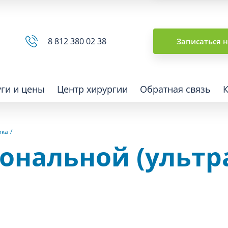
Сводная ведомость
8 812 380 02 38
Записаться 
уги и цены
Центр хирургии
Обратная связь
ика
ональной (ультр
ная томография (КТ)
Отоларингология (ЛОР)
гия
Офтальмология
ная диагностика
Подиатрия
физкультура после травм и
Превентивная медицина