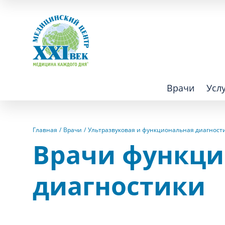
Врачи
Усл
Взрослым
Детям
Главная
Врачи
Ультразвуковая и функциональная диагност
Врачи функци
Алгология (Центр лечения боли)
Компьютер
диагностики
Аллергология
Косметоло
Анестезиология
Лаборатор
Аритмология
Лечебная 
операций