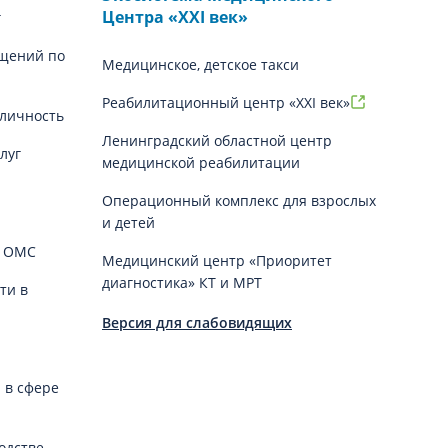
Центра «‎XXI век»
г
щений по
Медицинское, детское такси
Реабилитационный центр «XXI век»
личность
Ленинградский областной центр
луг
медицинской реабилитации
Операционный комплекс для взрослых
и детей
й ОМС
Медицинский центр «Приоритет
диагностика» КТ и МРТ
ти в
Версия для слабовидящих
 в сфере
одстве