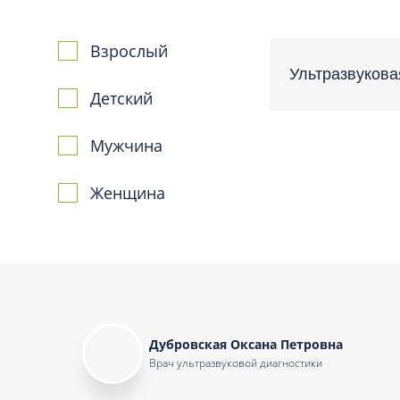
Вакцинация и иммунопрофилактика
Логопеди
Венерология
Маммолог
Взрослый
Гастроэнтерология
Ультразвукова
Мануальн
Гематология
Детский
Массаж
Гинекология
Медицинс
Мужчина
Гирудотерапия
Невролог
Дерматология
Женщина
Нейропси
Диетология
Нейрохир
Иммунология
Нефролог
Инфекционные заболевания
Онкоурол
Кардиология
Остеопат
Клиническая психология
Дубровская Оксана Петровна
Врач ультразвуковой диагностики