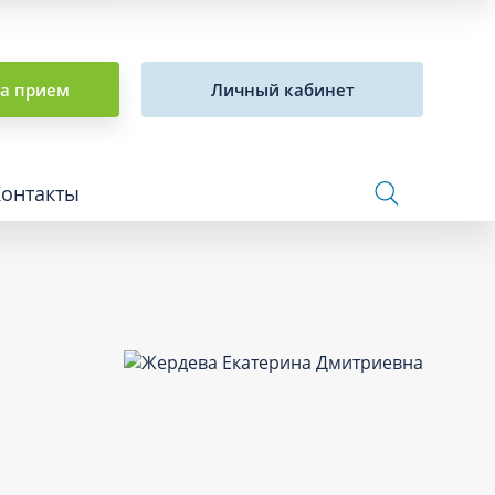
на прием
Личный кабинет
Контакты
Сосудистая хирургия и флебология
Стоматология
Сурдология
Терапия