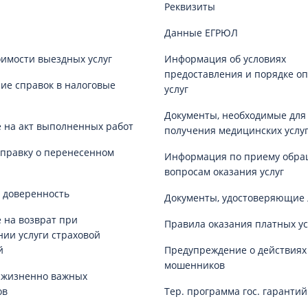
Реквизиты
Данные ЕГРЮЛ
оимости выездных услуг
Информация об условиях
предоставления и порядке о
е справок в налоговые
услуг
Документы, необходимые для
 на акт выполненных работ
получения медицинских услу
справку о перенесенном
Информация по приему обра
вопросам оказания услуг
 доверенность
Документы, удостоверяющие 
 на возврат при
Правила оказания платных ус
нии услуги страховой
й
Предупреждение о действиях
мошенников
 жизненно важных
ов
Тер. программа гос. гаранти