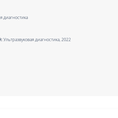
Проктология
я
Психиатрия
ия-онкология
я диагностика
Психология
ая терапия
Психотерапия
Пульмонология
й:
Ультразвуковая диагностика, 2022
кий педикюр и маникюр
Реабилитация
ия
Ревматология
хология
Рентген
ургия
Рефлексотерапия
ия
Сестринские процедуры и ма
огия
Сестринский уход (сиделки)
ия
Сомнология