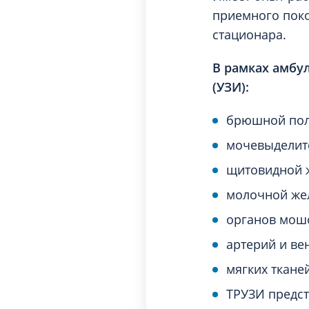
приемного поко
стационара.
В рамках амбу
(УЗИ):
брюшной пол
мочевыделите
щитовидной 
молочной же
органов мош
артерий и ве
мягких тканей
ТРУЗИ предст