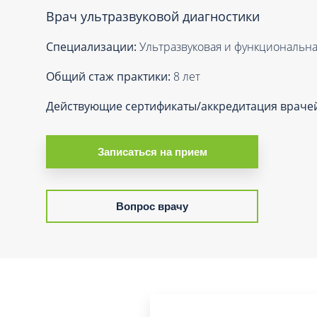
Вакцинация и иммунопрофилактика
Врач ультразвуковой диагностики
Логопеди
Венерология
Маммолог
Специализации:
Ультразвуковая и функциональна
Гастроэнтерология
Мануальн
Гематология
Общий стаж практики:
8 лет
Массаж
Гинекология
Действующие сертификаты/аккредитация враче
Медицинс
Гирудотерапия
Невролог
Дерматология
Записаться на прием
Нейропси
Диетология
Нейрохир
Иммунология
Нефролог
Вопрос врачу
Инфекционные заболевания
Онкоурол
Кардиология
Остеопат
Клиническая психология