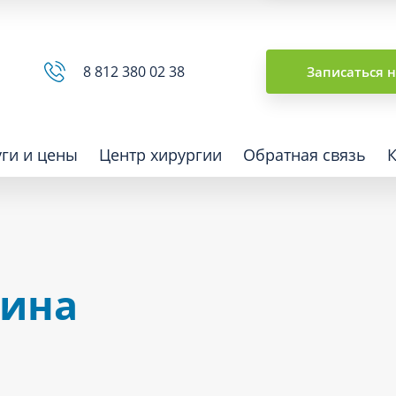
Сводная ведомость
8 812 380 02 38
Записаться 
уги и цены
Центр хирургии
Обратная связь
ная томография (КТ)
Отоларингология (ЛОР)
рина
гия
Офтальмология
ная диагностика
Подиатрия
физкультура после травм и
Превентивная медицина