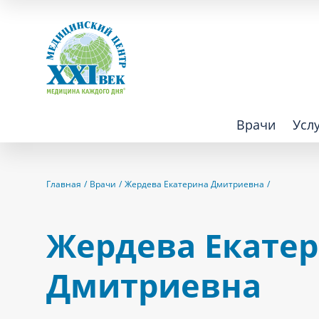
Врачи
Усл
Взрослым
Детям
Главная
Врачи
Жердева Екатерина Дмитриевна
Алгология (Центр лечения боли)
Компьютер
Жердева Екате
Аллергология
Косметоло
Дмитриевна
Анестезиология
Лаборатор
Аритмология
Лечебная 
операций