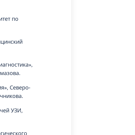
итет по
ицинский
иагностика»,
лмазова.
я», Северо-
чникова.
чей УЗИ,
ргического