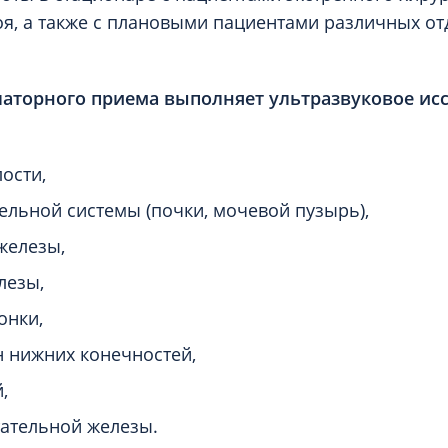
я, а также с плановыми пациентами различных о
латорного приема выполняет ультразвуковое ис
ости,
льной системы (почки, мочевой пузырь),
железы,
лезы,
онки,
н нижних конечностей,
,
ательной железы.