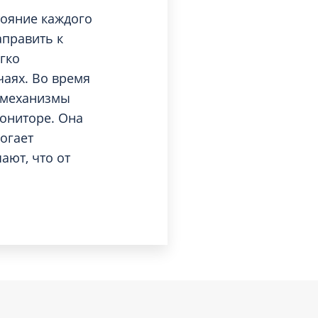
тояние каждого
аправить к
гко
чаях. Во время
 механизмы
мониторе. Она
огает
ают, что от