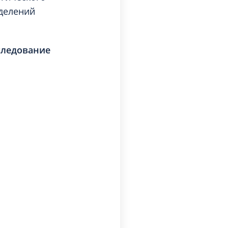
тделений
следование