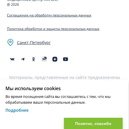
@ 2026
Соглашение на обработку персональных данных
Политика обработки и защиты персональных данных
Санкт-Петербург
Материалы, представленные на сайте предназначены
для образовательных целей и не могут быть
использованы для постановки диагноза, назначения
Мы используем cookies
лечения и не являются медицинскими рекомендациями.
Во время посещения сайта вы соглашаетесь с тем, что мы
Необходима консультация специалиста.
обрабатываем ваши персональные данные.
Подробнее
Нашли ошибку? Выделите текст и нажмите Ctrl+Enter или на ссылку
для отправки сообщения об ошибке
Понятно, спасибо