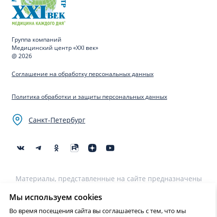
Группа компаний
Медицинский центр «XXI век»
@ 2026
Соглашение на обработку персональных данных
Политика обработки и защиты персональных данных
Санкт-Петербург
Материалы, представленные на сайте предназначены
для образовательных целей и не могут быть
использованы для постановки диагноза, назначения
Мы используем cookies
лечения и не являются медицинскими рекомендациями.
Во время посещения сайта вы соглашаетесь с тем, что мы
Необходима консультация специалиста.