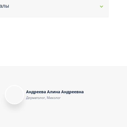
Торакальная хирургия
иалы
Травматологическая реабилитация и
спортивная медицина
Травматология
Трихология
Ультразвуковая и функциональная
диагностика
Урология
Физиотерапия
Фониатрия
нипуляции
Хирургия
Андреева Алина Андреевна
Эндокринология
Дерматолог, Миколог
Эндоскопия