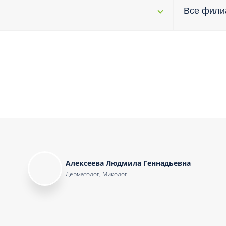
Проктология
я
Все фил
Психиатрия
ия-онкология
Психология
ая терапия
Психотерапия
Пульмонология
кий педикюр и маникюр
Реабилитация
ия
Ревматология
хология
Рентген
ургия
Рефлексотерапия
ия
Сестринские процедуры и ма
огия
Алексеева Людмила Геннадьевна
Сестринский уход (сиделки)
Дерматолог, Миколог
ия
Сомнология