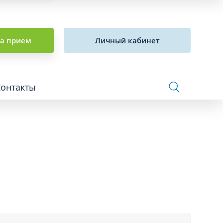
на прием
Личный кабинет
Контакты
Сосудистая хирургия и флебология
Стоматология
Сурдология
Терапия