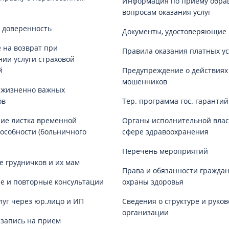
Информация по приему обра
вопросам оказания услуг
 доверенность
Документы, удостоверяющие 
 на возврат при
Правила оказания платных ус
нии услуги страховой
й
Предупреждение о действиях
мошенников
 жизненно важных
ов
Тер. программа гос. гаранти
ие листка временной
Органы исполнительной влас
особности (больничного
сфере здравоохранения
Перечень мероприятий
е грудничков и их мам
Права и обязанности граждан
е и повторные консультации
охраны здоровья
луг через юр.лицо и ИП
Сведения о структуре и руков
организации
запись на прием