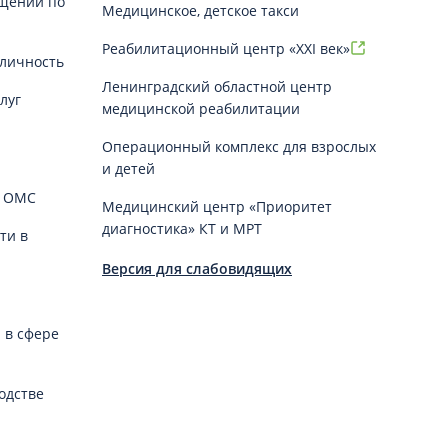
щений по
Медицинское, детское такси
Реабилитационный центр «XXI век»
личность
Ленинградский областной центр
луг
медицинской реабилитации
Операционный комплекс для взрослых
и детей
й ОМС
Медицинский центр «Приоритет
диагностика» КТ и МРТ
ти в
Версия для слабовидящих
 в сфере
одстве