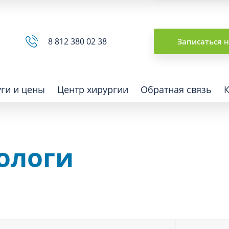
Сводная ведомость
8 812 380 02 38
Записаться 
уги и цены
Центр хирургии
Обратная связь
ологи
ная томография (КТ)
Отоларингология (ЛОР)
гия
Офтальмология
ная диагностика
Подиатрия
физкультура после травм и
Превентивная медицина