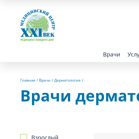
Врачи
Усл
Взрослым
Детям
Главная
Врачи
Дерматология
Врачи дермат
Алгология (Центр лечения боли)
Компьютер
Аллергология
Косметоло
Анестезиология
Лаборатор
Аритмология
Лечебная 
операций
Взрослый