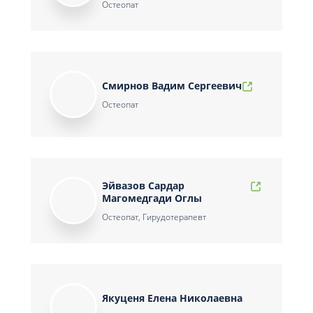
Остеопат
Смирнов Вадим Сергеевич
Остеопат
Эйвазов Сардар
Магомедгади Оглы
Остеопат, Гирудотерапевт
Якуценя Елена Николаевна