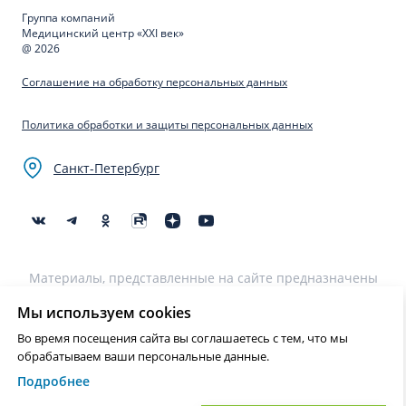
Группа компаний
Медицинский центр «XXI век»
@ 2026
Соглашение на обработку персональных данных
Политика обработки и защиты персональных данных
Санкт-Петербург
Материалы, представленные на сайте предназначены
для образовательных целей и не могут быть
использованы для постановки диагноза, назначения
Мы используем cookies
лечения и не являются медицинскими рекомендациями.
Во время посещения сайта вы соглашаетесь с тем, что мы
Необходима консультация специалиста.
обрабатываем ваши персональные данные.
Подробнее
Нашли ошибку? Выделите текст и нажмите Ctrl+Enter или на ссылку
для отправки сообщения об ошибке