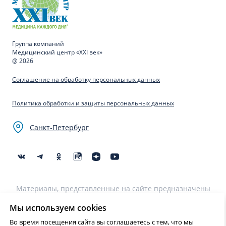
Группа компаний
Медицинский центр «XXI век»
@ 2026
Соглашение на обработку персональных данных
Политика обработки и защиты персональных данных
Санкт-Петербург
Материалы, представленные на сайте предназначены
для образовательных целей и не могут быть
использованы для постановки диагноза, назначения
Мы используем cookies
лечения и не являются медицинскими рекомендациями.
Во время посещения сайта вы соглашаетесь с тем, что мы
Необходима консультация специалиста.