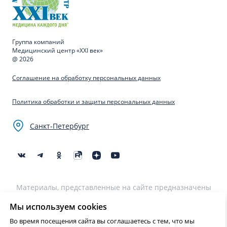
Группа компаний
Медицинский центр «XXI век»
@ 2026
Соглашение на обработку персональных данных
Политика обработки и защиты персональных данных
Санкт-Петербург
Материалы, представленные на сайте предназначены
для образовательных целей и не могут быть
использованы для постановки диагноза, назначения
Мы используем cookies
лечения и не являются медицинскими рекомендациями.
Во время посещения сайта вы соглашаетесь с тем, что мы
Необходима консультация специалиста.