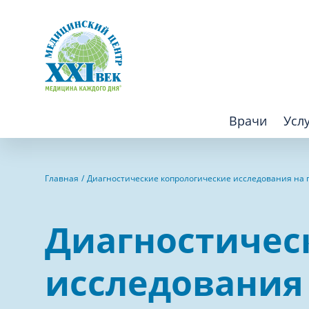
Врачи
Усл
Взрослым
Детям
Главная
Диагностические копрологические исследования на
Алгология (Центр лечения боли)
Компьютер
Диагностичес
Аллергология
Косметоло
Анестезиология
Лаборатор
исследования
Аритмология
Лечебная 
операций