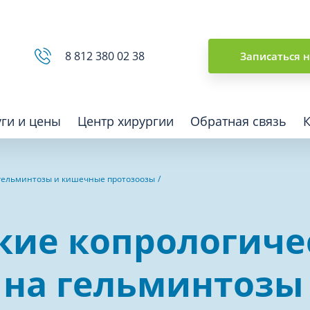
Сводная ведомость
8 812 380 02 38
Записаться 
уги и цены
Центр хирургии
Обратная связь
 гельминтозы и кишечные протозоозы
ная томография (КТ)
Отоларингология (ЛОР)
кие копрологиче
гия
Офтальмология
ная диагностика
Подиатрия
 на гельминтозы
физкультура после травм и
Превентивная медицина