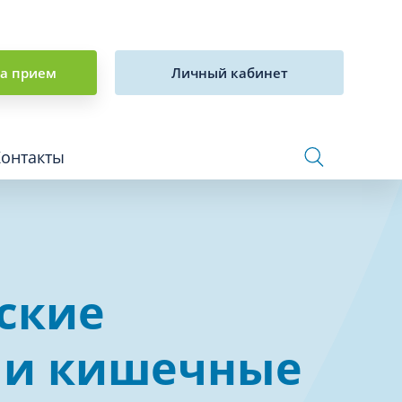
на прием
Личный кабинет
Контакты
Сосудистая хирургия и флебология
ские
Стоматология
Сурдология
 и кишечные
Терапия