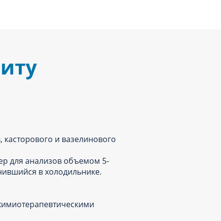
зиту
, касторового и вазелинового
ер для анализов объемом 5-
анившийся в холодильнике.
 химиотерапевтическими