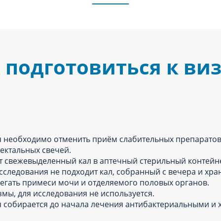
 подготовиться к ви
ания необходимо отменить приём слабительных препаратов
ректальных свечей.
т свежевыделенный кал в аптечный стерильный контейн
 исследования не подходит кал, собранный с вечера и хр
збегать примеси мочи и отделяемого половых органов.
змы, для исследования не используется.
ия собирается до начала лечения антибактериальными и