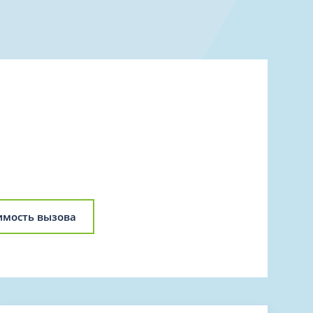
Торакальная хирургия
Травматологическая реабилитация и
спортивная медицина
Травматология
Трихология
Ультразвуковая и функциональная
диагностика
Урология
Физиотерапия
Фониатрия
нипуляции
Хирургия
имость вызова
Эндокринология
Эндоскопия