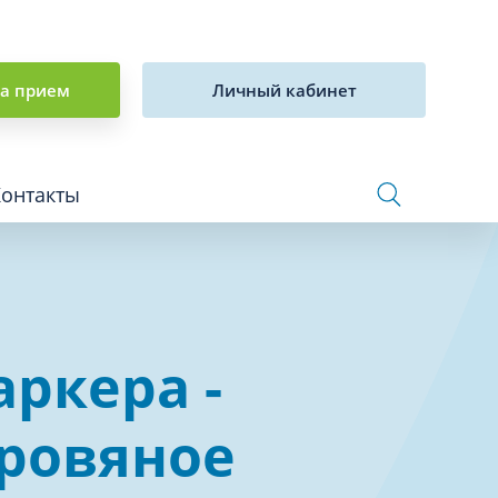
на прием
Личный кабинет
Контакты
Сосудистая хирургия и флебология
ркера -
Стоматология
Сурдология
кровяное
Терапия