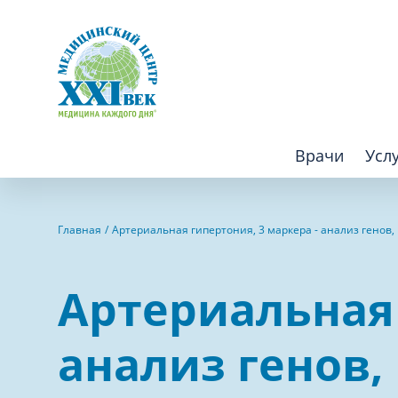
Врачи
Усл
Взрослым
Детям
Главная
Артериальная гипертония, 3 маркера - анализ генов
Алгология (Центр лечения боли)
Компьютер
Артериальная 
Аллергология
Косметоло
Анестезиология
Лаборатор
анализ генов
Аритмология
Лечебная 
операций