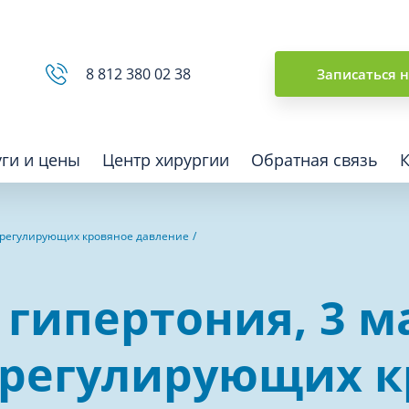
Сводная ведомость
8 812 380 02 38
Записаться 
уги и цены
Центр хирургии
Обратная связь
, регулирующих кровяное давление
ная томография (КТ)
Отоларингология (ЛОР)
гипертония, 3 ма
гия
Офтальмология
ная диагностика
Подиатрия
, регулирующих 
физкультура после травм и
Превентивная медицина