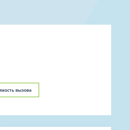
Торакальная хирургия
Травматологическая реабилитация и
спортивная медицина
Травматология
Трихология
Ультразвуковая и функциональная
диагностика
Урология
Физиотерапия
Фониатрия
нипуляции
Хирургия
имость вызова
Эндокринология
Эндоскопия