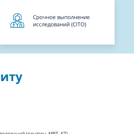
Срочное выполнение
исследований (CITO)
зиту
едований (рентген, МРТ, КТ)