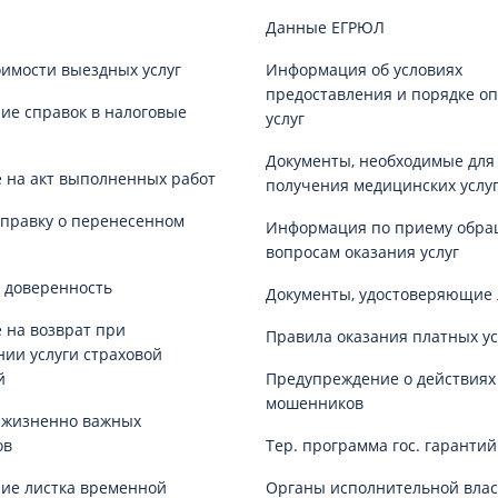
Данные ЕГРЮЛ
оимости выездных услуг
Информация об условиях
предоставления и порядке о
е справок в налоговые
услуг
Документы, необходимые для
 на акт выполненных работ
получения медицинских услу
справку о перенесенном
Информация по приему обра
вопросам оказания услуг
 доверенность
Документы, удостоверяющие 
 на возврат при
Правила оказания платных ус
нии услуги страховой
й
Предупреждение о действиях
мошенников
 жизненно важных
ов
Тер. программа гос. гаранти
ие листка временной
Органы исполнительной влас