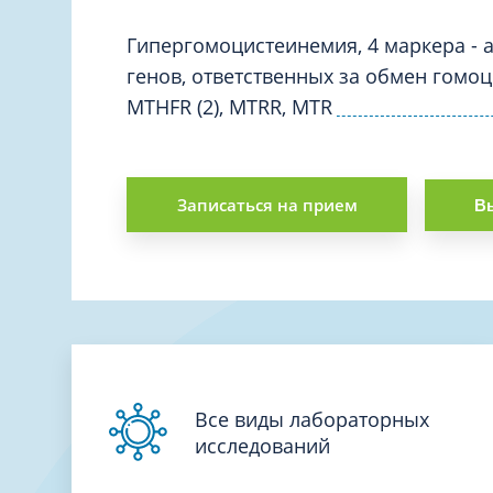
Вакцинация и иммунопрофилактика
Логопеди
Венерология
Гипергомоцистеинемия, 4 маркера - 
Маммолог
генов, ответственных за обмен гомоц
Гастроэнтерология
Мануальн
MTHFR (2), MTRR, MTR
Гематология
Массаж
Гинекология
Медицинс
Гирудотерапия
Записаться на прием
Невролог
Вы
Дерматология
Нейропси
Диетология
Нейрохир
Иммунология
Нефролог
Инфекционные заболевания
Онкоурол
Кардиология
Остеопат
Клиническая психология
Все виды лабораторных
исследований