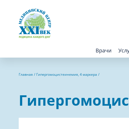
Врачи
Усл
Взрослым
Детям
Главная
Гипергомоцистеинемия, 4 маркера
Алгология (Центр лечения боли)
Компьютер
Гипергомоцис
Аллергология
Косметоло
Анестезиология
Лаборатор
Аритмология
Лечебная 
операций