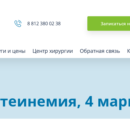
Сводная ведомость
8 812 380 02 38
Записаться 
уги и цены
Центр хирургии
Обратная связь
ная томография (КТ)
Отоларингология (ЛОР)
теинемия, 4 мар
гия
Офтальмология
ная диагностика
Подиатрия
физкультура после травм и
Превентивная медицина