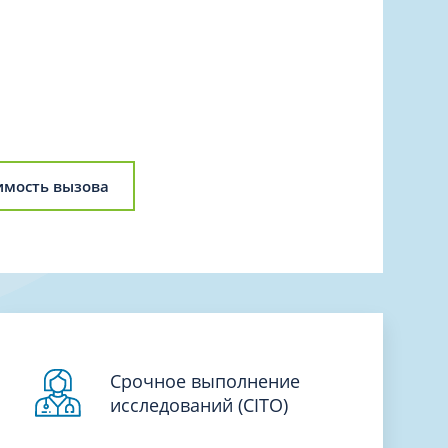
Торакальная хирургия
Травматологическая реабилитация и
спортивная медицина
Травматология
Трихология
Ультразвуковая и функциональная
диагностика
имость вызова
Урология
Физиотерапия
Фониатрия
нипуляции
Хирургия
Эндокринология
Эндоскопия
Срочное выполнение
исследований (CITO)