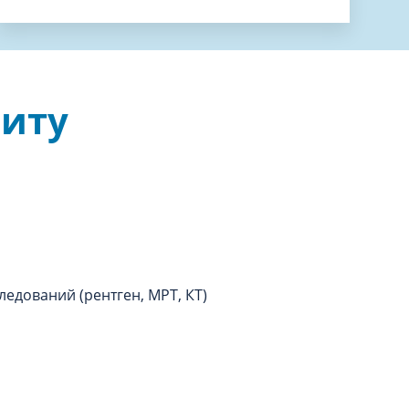
зиту
едований (рентген, МРТ, КТ)