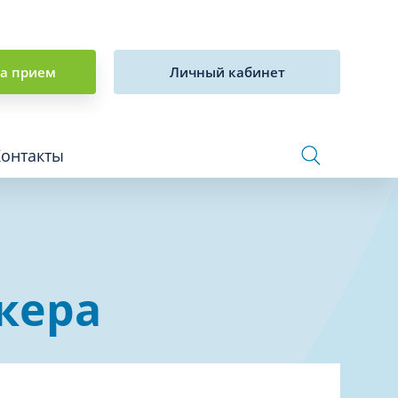
на прием
Личный кабинет
Контакты
Сосудистая хирургия и флебология
кера
Стоматология
Сурдология
Терапия