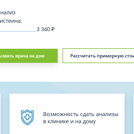
Проктология
я
Психиатрия
анализ
ия-онкология
истеина:
Психология
ая терапия
3 340
₽
Психотерапия
Пульмонология
кий педикюр и маникюр
Реабилитация
ия
Рассчитать примерную сто
звать врача на дом
Ревматология
хология
Рентген
ургия
Рефлексотерапия
ия
Сестринские процедуры и ма
огия
Сестринский уход (сиделки)
ия
Сомнология
Возможность сдать анализы
в клинике и на дому