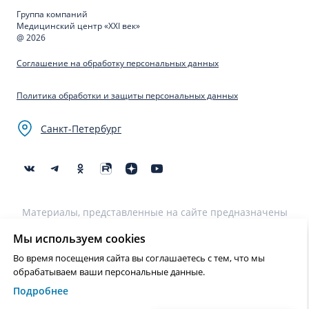
Группа компаний
Медицинский центр «XXI век»
@ 2026
Соглашение на обработку персональных данных
Политика обработки и защиты персональных данных
Санкт-Петербург
Материалы, представленные на сайте предназначены
для образовательных целей и не могут быть
использованы для постановки диагноза, назначения
Мы используем cookies
лечения и не являются медицинскими рекомендациями.
Во время посещения сайта вы соглашаетесь с тем, что мы
Необходима консультация специалиста.
обрабатываем ваши персональные данные.
Подробнее
Нашли ошибку? Выделите текст и нажмите Ctrl+Enter или на ссылку
для отправки сообщения об ошибке