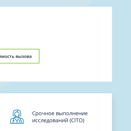
Торакальная хирургия
Травматологическая реабилитация и
спортивная медицина
Травматология
Трихология
Ультразвуковая и функциональная
диагностика
имость вызова
Урология
Физиотерапия
Фониатрия
нипуляции
Хирургия
Эндокринология
Эндоскопия
Срочное выполнение
исследований (CITO)