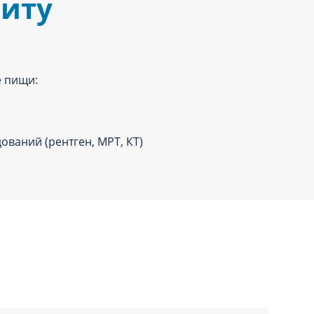
зиту
е пищи:
ований (рентген, МРТ, КТ)