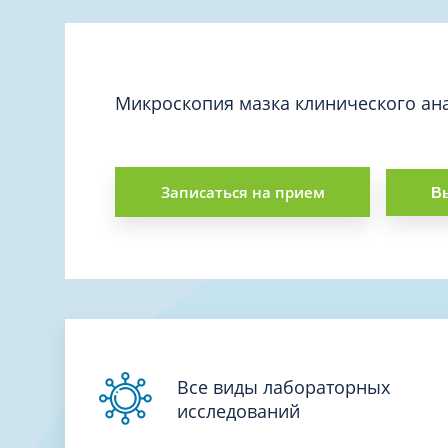
Вакцинация и иммунопрофилактика
Логопеди
Венерология
Маммолог
Гастроэнтерология
Мануальн
Гематология
Микроскопия мазка клинического ан
Массаж
Гинекология
Медицинс
Гирудотерапия
Невролог
Записаться на прием
Вы
Дерматология
Нейропси
Диетология
Нейрохир
Иммунология
Нефролог
Инфекционные заболевания
Онкоурол
Кардиология
Остеопат
Клиническая психология
Все виды лабораторных
исследований