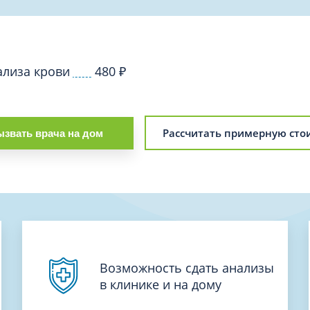
Проктология
я
Психиатрия
ия-онкология
Психология
ая терапия
ализа крови
480
₽
Психотерапия
Пульмонология
кий педикюр и маникюр
Реабилитация
ия
Рассчитать примерную сто
звать врача на дом
Ревматология
хология
Рентген
ургия
Рефлексотерапия
ия
Сестринские процедуры и ма
огия
Сестринский уход (сиделки)
ия
Сомнология
Возможность сдать анализы
в клинике и на дому