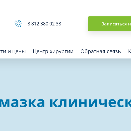
Сводная ведомость
8 812 380 02 38
Записаться 
уги и цены
Центр хирургии
Обратная связь
ная томография (КТ)
Отоларингология (ЛОР)
мазка клиническ
гия
Офтальмология
ная диагностика
Подиатрия
физкультура после травм и
Превентивная медицина