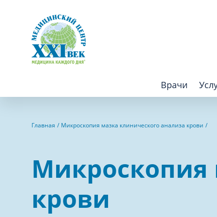
Врачи
Усл
Взрослым
Детям
Главная
Микроскопия мазка клинического анализа крови
Алгология (Центр лечения боли)
Компьютер
Микроскопия 
Аллергология
Косметоло
Анестезиология
Лаборатор
крови
Аритмология
Лечебная 
операций