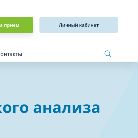
на прием
Личный кабинет
Контакты
Сосудистая хирургия и флебология
ого анализа
Стоматология
Сурдология
Терапия