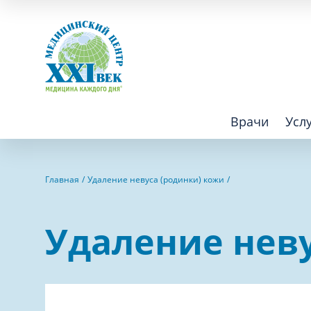
Врачи
Усл
Взрослым
Детям
Главная
Удаление невуса (родинки) кожи
Алгология (Центр лечения боли)
Компьютер
Удаление неву
Аллергология
Косметоло
Анестезиология
Лаборатор
Аритмология
Лечебная 
операций