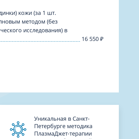
Торакальная хирургия
Травматологическая реабилитация и
инки) кожи (за 1 шт.
спортивная медицина
олновым методом (без
Травматология
ческого исследования) в
Трихология
16 550
₽
Ультразвуковая и функциональная
диагностика
Урология
Физиотерапия
Фониатрия
нипуляции
Хирургия
Эндокринология
Эндоскопия
Уникальная в Санкт-
Петербурге методика
ПлазмаДжет-терапии