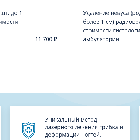
Проктология
я
Психиатрия
шт. до 1
Удаление невуса (род
ия-онкология
оимости
более 1 см) радиов
Психология
ая терапия
стоимости гистологи
Психотерапия
11 700
₽
амбулатории
Пульмонология
кий педикюр и маникюр
Реабилитация
ия
Ревматология
хология
Рентген
ургия
Рефлексотерапия
ия
Сестринские процедуры и ма
огия
Сестринский уход (сиделки)
ия
Сомнология
Уникальный метод
лазерного лечения грибка и
деформации ногтей,