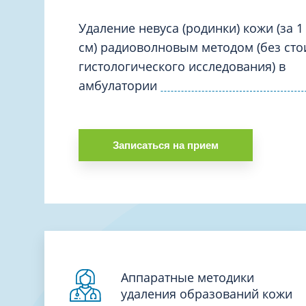
Вакцинация и иммунопрофилактика
Логопеди
Венерология
Удаление невуса (родинки) кожи (за 1 
Маммолог
см) радиоволновым методом (без ст
Гастроэнтерология
Мануальн
гистологического исследования) в
Гематология
Массаж
амбулатории
Гинекология
Медицинс
Гирудотерапия
Невролог
Дерматология
Записаться на прием
Нейропси
Диетология
Нейрохир
Иммунология
Нефролог
Инфекционные заболевания
Онкоурол
Кардиология
Остеопат
Клиническая психология
Аппаратные методики
удаления образований кожи