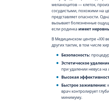
меланоцитов — клеток, прои
сосудистыми, похожими на цве
представляет опасности. Одна
вызывает болезненные ощущен
если родинка
имеет неровны
В Медицинском центре «XXI в
других тактик, в том числе 
Безопасность:
процедур
Эстетическое удаление
при удалении невуса на 
Высокая эффективност
Быстрое заживление:
к
врач контролирует глуб
минимуму.