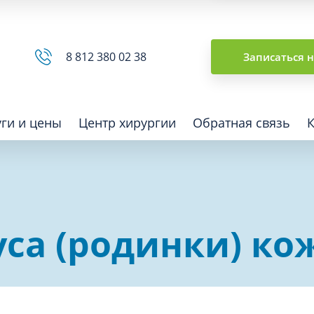
Сводная ведомость
8 812 380 02 38
Записаться 
уги и цены
Центр хирургии
Обратная связь
ная томография (КТ)
Отоларингология (ЛОР)
са (родинки) ко
гия
Офтальмология
ная диагностика
Подиатрия
физкультура после травм и
Превентивная медицина