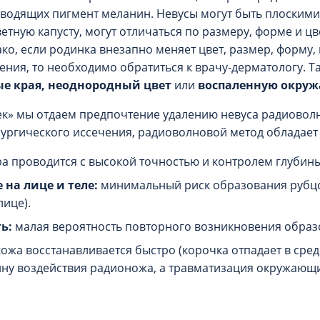
зводящих пигмент меланин. Невусы могут быть плоскими
тную капусту, могут отличаться по размеру, форме и цв
ко, если родинка внезапно меняет цвет, размер, форму,
ия, то необходимо обратиться к врачу-дерматологу. Та
е края, неоднородный цвет
или
воспаленную окру
ек» мы отдаем предпочтение удалению невуса радиовол
хирургического иссечения, радиоволновой метод обладае
а проводится с высокой точностью и контролем глубины
 на лице и теле:
минимальный риск образования рубц
лице).
ь:
малая вероятность повторного возникновения образ
ожа восстанавливается быстро (корочка отпадает в средн
ину воздействия радионожа, а травматизация окружающи