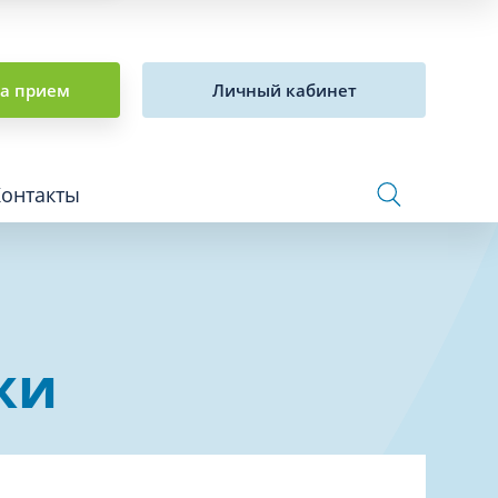
на прием
Личный кабинет
Контакты
Сосудистая хирургия и флебология
жи
Стоматология
Сурдология
Терапия