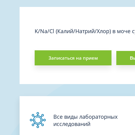
Вакцинация и иммунопрофилактика
Логопеди
Венерология
Маммолог
Гастроэнтерология
Мануальн
Гематология
K/Na/Cl (Калий/Натрий/Хлор) в моче 
Массаж
Гинекология
Медицинс
Гирудотерапия
Невролог
Записаться на прием
Вы
Дерматология
Нейропси
Диетология
Нейрохир
Иммунология
Нефролог
Инфекционные заболевания
Онкоурол
Кардиология
Остеопат
Клиническая психология
Все виды лабораторных
исследований