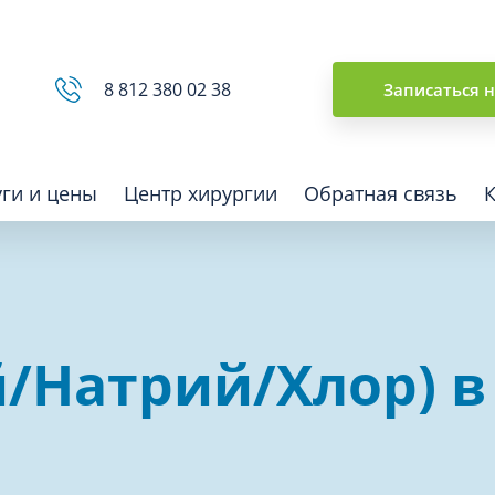
Сводная ведомость
8 812 380 02 38
Записаться 
уги и цены
Центр хирургии
Обратная связь
ная томография (КТ)
Отоларингология (ЛОР)
й/Натрий/Хлор) в
гия
Офтальмология
ная диагностика
Подиатрия
физкультура после травм и
Превентивная медицина