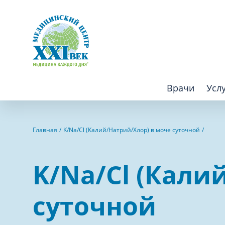
Врачи
Усл
Взрослым
Детям
Главная
K/Na/Cl (Калий/Натрий/Хлор) в моче суточной
Алгология (Центр лечения боли)
Компьютер
K/Na/Cl (Кали
Аллергология
Косметоло
Анестезиология
Лаборатор
суточной
Аритмология
Лечебная 
операций