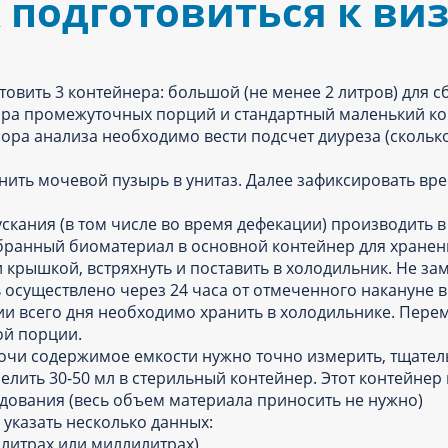
 подготовиться к ви
товить 3 контейнера: большой (не менее 2 литров) для с
ора промежуточных порций и стандартный маленький ко
бора анализа необходимо вести подсчет диуреза (скольк
ить мочевой пузырь в унитаз. Далее зафиксировать вр
скания (в том числе во время дефекации) производить 
обранный биоматериал в основной контейнер для хранен
 крышкой, встряхнуть и поставить в холодильник. Не з
осуществлено через 24 часа от отмеченного накануне в
и всего дня необходимо хранить в холодильнике. Пер
ой порции.
мочи содержимое емкости нужно точно измерить, тщате
лить 30-50 мл в стерильный контейнер. Этот контейнер
дования (весь объем материала приносить не нужно)
 указать несколько данных:
 литрах или миллилитрах)