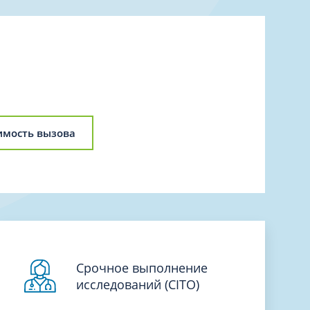
Торакальная хирургия
Травматологическая реабилитация и
спортивная медицина
Травматология
Трихология
Ультразвуковая и функциональная
диагностика
имость вызова
Урология
Физиотерапия
Фониатрия
нипуляции
Хирургия
Эндокринология
Эндоскопия
Срочное выполнение
исследований (CITO)