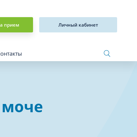
на прием
Личный кабинет
Контакты
Сосудистая хирургия и флебология
 моче
Стоматология
Сурдология
Терапия