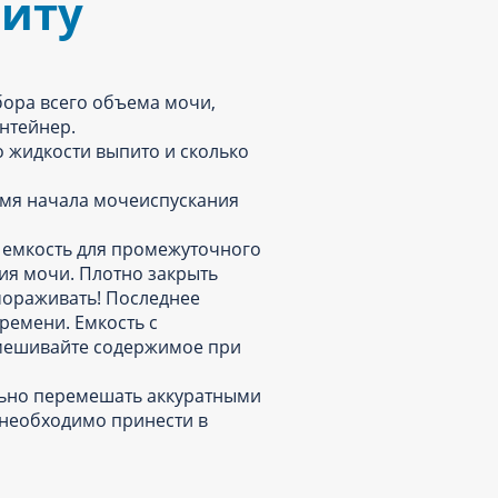
зиту
бора всего объема мочи,
нтейнер.
о жидкости выпито и сколько
емя начала мочеиспускания
в емкость для промежуточного
ия мочи. Плотно закрыть
амораживать! Последнее
ремени. Емкость с
емешивайте содержимое при
льно перемешать аккуратными
 необходимо принести в