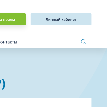
на прием
Личный кабинет
Контакты
Сосудистая хирургия и флебология
)
Стоматология
Сурдология
Терапия