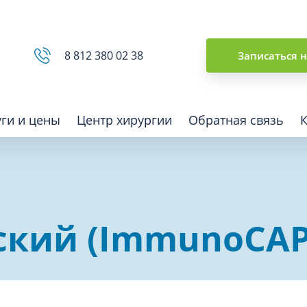
Сводная ведомость
8 812 380 02 38
Записаться 
уги и цены
Центр хирургии
Обратная связь
ная томография (КТ)
Отоларингология (ЛОР)
ский (ImmunoCAP
гия
Офтальмология
ная диагностика
Подиатрия
физкультура после травм и
Превентивная медицина