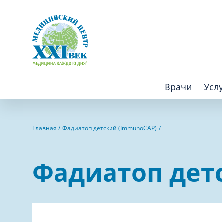
Врачи
Усл
Взрослым
Детям
Главная
Фадиатоп детский (ImmunoCAP)
Алгология (Центр лечения боли)
Компьютер
Фадиатоп дет
Аллергология
Косметоло
Анестезиология
Лаборатор
Аритмология
Лечебная 
операций