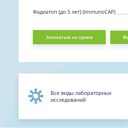
Вакцинация и иммунопрофилактика
Логопеди
Венерология
Фадиатоп (до 5 лет) (ImmunoCAP)
Маммолог
Гастроэнтерология
Мануальн
Гематология
Массаж
Записаться на прием
Вы
Гинекология
Медицинс
Гирудотерапия
Невролог
Дерматология
Нейропси
Диетология
Нейрохир
Иммунология
Нефролог
Инфекционные заболевания
Онкоурол
Все виды лабораторных
Кардиология
исследований
Остеопат
Клиническая психология