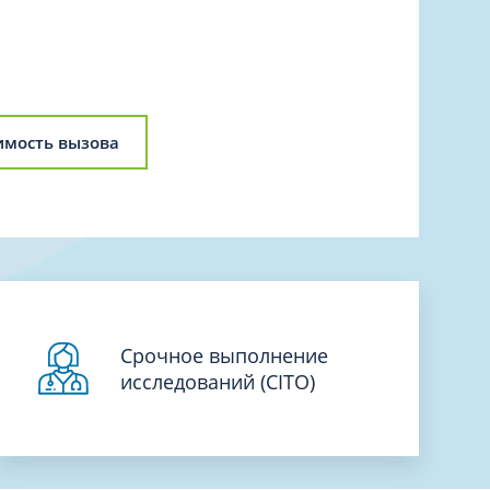
Торакальная хирургия
Травматологическая реабилитация и
спортивная медицина
Травматология
Трихология
имость вызова
Ультразвуковая и функциональная
диагностика
Урология
Физиотерапия
Фониатрия
нипуляции
Хирургия
Срочное выполнение
Эндокринология
исследований (CITO)
Эндоскопия