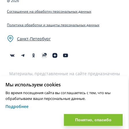
@ 2026
Соглашение на обработку персональных данных
Политика обработки и защиты персональных данных
Санкт-Петербург
Материалы, представленные на сайте предназначены
для образовательных целей и не могут быть
использованы для постановки диагноза, назначения
Мы используем cookies
лечения и не являются медицинскими рекомендациями.
Во время посещения сайта вы соглашаетесь с тем, что мы
Необходима консультация специалиста.
обрабатываем ваши персональные данные.
Подробнее
Нашли ошибку? Выделите текст и нажмите Ctrl+Enter или на ссылку
для отправки сообщения об ошибке
Понятно, спасибо
?>