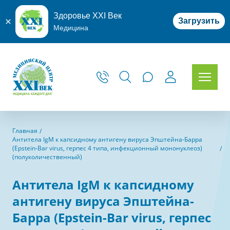
Здоровье XXI Век
Загрузить
Медицина
Главная
Антитела IgM к капсидному антигену вируса Эпштейна-Барра
(Epstein-Bar virus, герпес 4 типа, инфекционный мононуклеоз)
(полуколичественный)
Антитела IgM к капсидному
антигену вируса Эпштейна-
Барра (Epstein-Bar virus, герпес