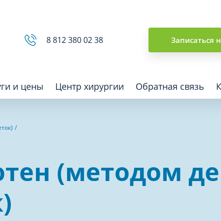
Сводная ведомость
8 812 380 02 38
Записаться 
уги и цены
Центр хирургии
Обратная связь
еток)
ная томография (КТ)
Отоларингология (ЛОР)
ютен (методом д
гия
Офтальмология
ная диагностика
Подиатрия
)
физкультура после травм и
Превентивная медицина