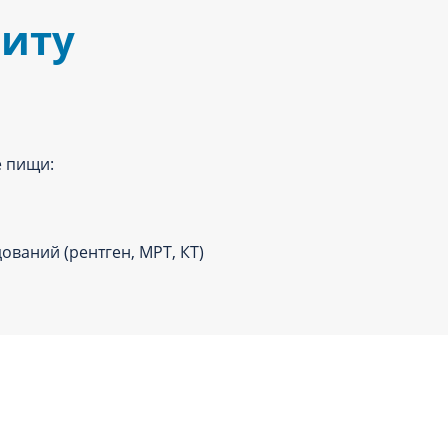
зиту
е пищи:
ований (рентген, МРТ, КТ)