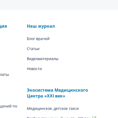
ция
Наш журнал
Блог врачей
Статьи
Видеоматериалы
Новости
платы
Экосистема Медицинского
Центра «‎XXI век»
г
щений по
Медицинское, детское такси