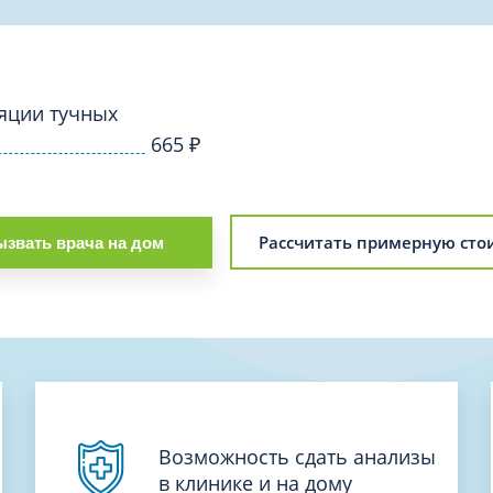
Проктология
я
Психиатрия
ия-онкология
Психология
ая терапия
ляции тучных
Психотерапия
665
₽
Пульмонология
кий педикюр и маникюр
Реабилитация
ия
Ревматология
хология
Рассчитать примерную сто
звать врача на дом
Рентген
ургия
Рефлексотерапия
ия
Сестринские процедуры и ма
огия
Сестринский уход (сиделки)
ия
Сомнология
Возможность сдать анализы
в клинике и на дому