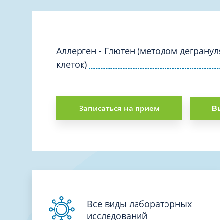
Вакцинация и иммунопрофилактика
Логопеди
Венерология
Маммолог
Гастроэнтерология
Мануальн
Гематология
Аллерген - Глютен (методом деграну
Массаж
клеток)
Гинекология
Медицинс
Гирудотерапия
Невролог
Дерматология
Нейропси
Записаться на прием
Вы
Диетология
Нейрохир
Иммунология
Нефролог
Инфекционные заболевания
Онкоурол
Кардиология
Остеопат
Клиническая психология
Все виды лабораторных
исследований