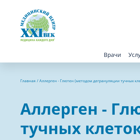
Врачи
Усл
Взрослым
Детям
Главная
Аллерген - Глютен (методом дегрануляции тучных кл
Алгология (Центр лечения боли)
Компьютер
Аллерген - Гл
Аллергология
Косметоло
Анестезиология
Лаборатор
тучных клеток
Аритмология
Лечебная 
операций