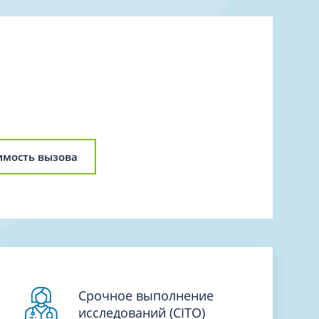
Торакальная хирургия
Травматологическая реабилитация и
спортивная медицина
Травматология
Трихология
Ультразвуковая и функциональная
диагностика
Урология
имость вызова
Физиотерапия
Фониатрия
нипуляции
Хирургия
Эндокринология
Эндоскопия
Срочное выполнение
исследований (CITO)