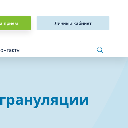
на прием
Личный кабинет
Контакты
Сосудистая хирургия и флебология
егрануляции
Стоматология
Сурдология
Терапия