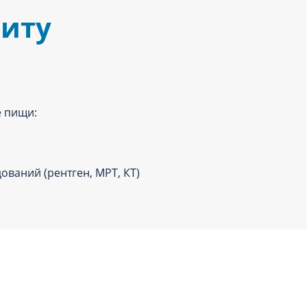
зиту
е пищи:
ований (рентген, МРТ, КТ)