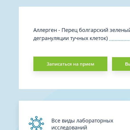
Вакцинация и иммунопрофилактика
Логопеди
Венерология
Маммолог
Гастроэнтерология
Мануальн
Гематология
Аллерген - Перец болгарский зелены
Массаж
дегрануляции тучных клеток)
Гинекология
Медицинс
Гирудотерапия
Невролог
Дерматология
Нейропси
Записаться на прием
Вы
Диетология
Нейрохир
Иммунология
Нефролог
Инфекционные заболевания
Онкоурол
Кардиология
Остеопат
Клиническая психология
Все виды лабораторных
исследований