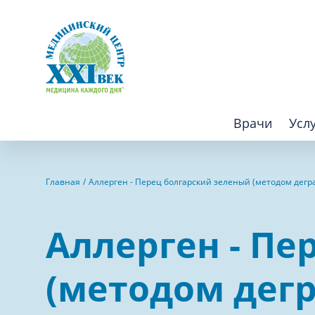
Врачи
Усл
Взрослым
Детям
Главная
Аллерген - Перец болгарский зеленый (методом дегр
Алгология (Центр лечения боли)
Компьютер
Аллерген - Пе
Аллергология
Косметоло
Анестезиология
Лаборатор
(методом дег
Аритмология
Лечебная 
операций