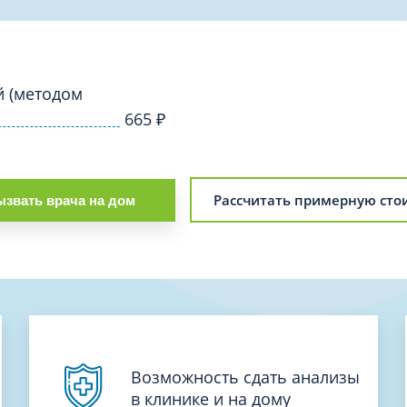
Проктология
я
Психиатрия
ия-онкология
Психология
ая терапия
й (методом
Психотерапия
665
₽
Пульмонология
кий педикюр и маникюр
Реабилитация
ия
Ревматология
хология
Рассчитать примерную сто
звать врача на дом
Рентген
ургия
Рефлексотерапия
ия
Сестринские процедуры и ма
огия
Сестринский уход (сиделки)
ия
Сомнология
Возможность сдать анализы
в клинике и на дому