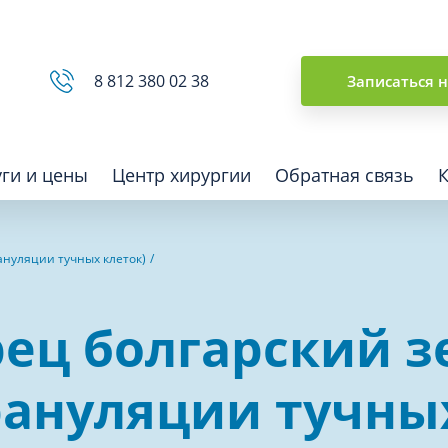
Сводная ведомость
8 812 380 02 38
Записаться 
уги и цены
Центр хирургии
Обратная связь
ануляции тучных клеток)
ная томография (КТ)
Отоларингология (ЛОР)
рец болгарский 
гия
Офтальмология
ная диагностика
Подиатрия
рануляции тучных
физкультура после травм и
Превентивная медицина