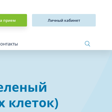
на прием
Личный кабинет
Контакты
Сосудистая хирургия и флебология
зеленый
Стоматология
Сурдология
 клеток)
Терапия