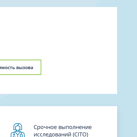
Торакальная хирургия
Травматологическая реабилитация и
спортивная медицина
Травматология
Трихология
Ультразвуковая и функциональная
диагностика
Урология
имость вызова
Физиотерапия
Фониатрия
нипуляции
Хирургия
Эндокринология
Эндоскопия
Срочное выполнение
исследований (CITO)