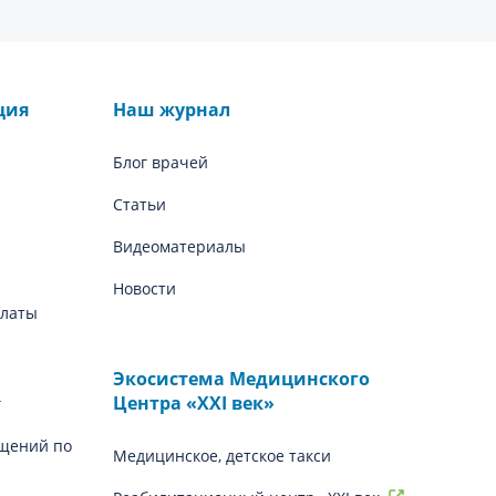
ция
Наш журнал
Блог врачей
Статьи
Видеоматериалы
Новости
платы
Экосистема Медицинского
Центра «‎XXI век»
г
щений по
Медицинское, детское такси