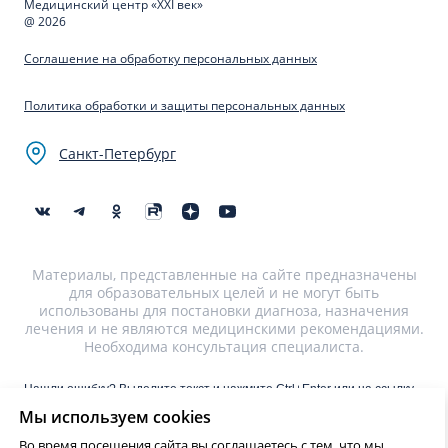
Медицинский центр «XXI век»
@ 2026
Соглашение на обработку персональных данных
Политика обработки и защиты персональных данных
Санкт-Петербург
Материалы, представленные на сайте предназначены
для образовательных целей и не могут быть
использованы для постановки диагноза, назначения
лечения и не являются медицинскими рекомендациями.
Необходима консультация специалиста.
Нашли ошибку? Выделите текст и нажмите Ctrl+Enter или на ссылку
для отправки сообщения об ошибке
Мы используем cookies
Во время посещения сайта вы соглашаетесь с тем, что мы