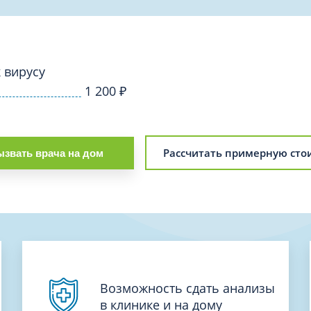
Проктология
я
Психиатрия
ия-онкология
Психология
ая терапия
 вирусу
Психотерапия
1 200
₽
Пульмонология
кий педикюр и маникюр
Реабилитация
ия
Ревматология
хология
Рассчитать примерную сто
звать врача на дом
Рентген
ургия
Рефлексотерапия
ия
Сестринские процедуры и ма
огия
Сестринский уход (сиделки)
ия
Сомнология
Возможность сдать анализы
в клинике и на дому