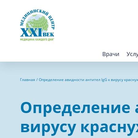
Врачи
Усл
Взрослым
Детям
Главная
Определение авидности антител lgG к вирусу краснухи 
Алгология (Центр лечения боли)
Компьютер
Определение а
Аллергология
Косметоло
Анестезиология
Лаборатор
вирусу краснух
Аритмология
Лечебная 
операций