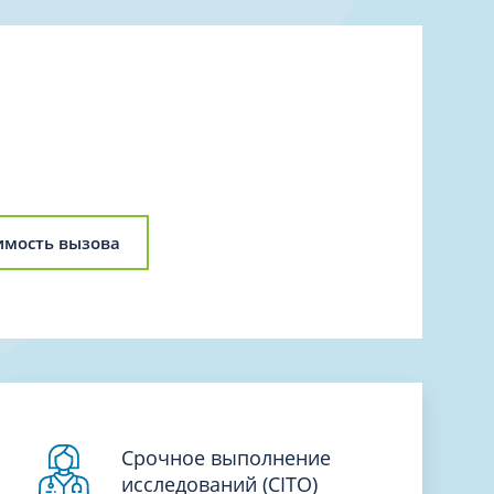
Торакальная хирургия
Травматологическая реабилитация и
спортивная медицина
Травматология
Трихология
Ультразвуковая и функциональная
диагностика
Урология
имость вызова
Физиотерапия
Фониатрия
нипуляции
Хирургия
Эндокринология
Эндоскопия
Срочное выполнение
исследований (CITO)