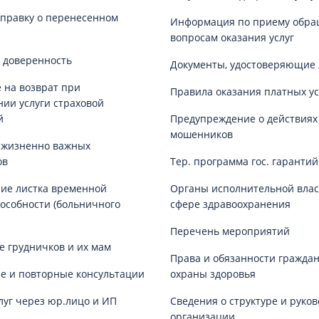
справку о перенесенном
Информация по приему обра
вопросам оказания услуг
 доверенность
Документы, удостоверяющие 
 на возврат при
Правила оказания платных ус
нии услуги страховой
й
Предупреждение о действиях
мошенников
 жизненно важных
ов
Тер. программа гос. гаранти
ие листка временной
Органы исполнительной влас
особности (больничного
сфере здравоохранения
Перечень мероприятий
е грудничков и их мам
Права и обязанности граждан
е и повторные консультации
охраны здоровья
луг через юр.лицо и ИП
Сведения о структуре и руков
организации