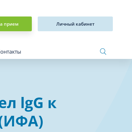
на прием
Личный кабинет
Контакты
Сосудистая хирургия и флебология
л lgG к
Стоматология
Сурдология
 (ИФА)
Терапия