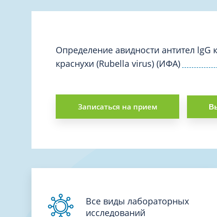
Вакцинация и иммунопрофилактика
Логопеди
Венерология
Маммолог
Гастроэнтерология
Мануальн
Гематология
Определение авидности антител lgG к
Массаж
краснухи (Rubella virus) (ИФА)
Гинекология
Медицинс
Гирудотерапия
Невролог
Дерматология
Нейропси
Записаться на прием
Вы
Диетология
Нейрохир
Иммунология
Нефролог
Инфекционные заболевания
Онкоурол
Кардиология
Остеопат
Клиническая психология
Все виды лабораторных
исследований