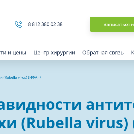
Сводная ведомость
8 812 380 02 38
Записаться 
уги и цены
Центр хирургии
Обратная связь
(Rubella virus) (ИФА)
ная томография (КТ)
Отоларингология (ЛОР)
видности антите
гия
Офтальмология
ная диагностика
Подиатрия
и (Rubella virus)
физкультура после травм и
Превентивная медицина