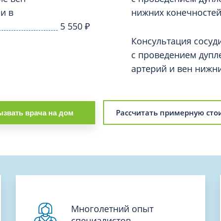
и в
нижних конечностей
5 550
₽
Консультация сосуди
с проведением дупл
артерий и вен нижн
Рассчитать примерную сто
звать врача на дом
Многолетний опыт
специалистов