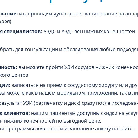
вание:
мы проводим дуплексное сканирование на аппа
рея).
я специалистов:
УЗДС и УЗДГ вен нижних конечностей
брать для консультации и обследования любые подходя
ность:
вы можете пройти УЗИ сосудов нижних конечно
ого центра.
ции:
записаться на прием к сосудистому хирургу или дру
вы можете как в нашем
мобильном приложении
, так
в л
езультат УЗИ (распечатку и диск) сразу после исследова
х клиентов:
нашим пациентам доступны скидки на услуги
ен нижних конечностей по выгодной цене,
ми программы лояльности и заполните анкету
на сайте.