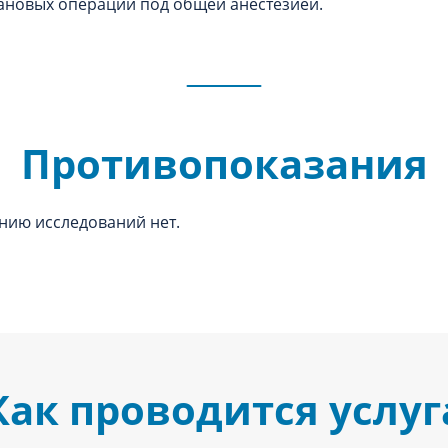
ановых операций под общей анестезией.
Противопоказания
нию исследований нет.
Как проводится услуг