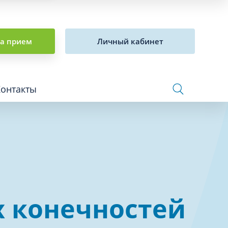
на прием
Личный кабинет
Контакты
Сосудистая хирургия и флебология
Стоматология
Сурдология
х конечностей
Терапия