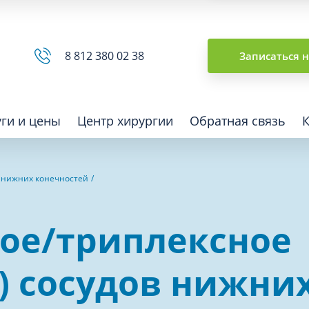
Сводная ведомость
8 812 380 02 38
Записаться 
уги и цены
Центр хирургии
Обратная связь
в нижних конечностей
ная томография (КТ)
Отоларингология (ЛОР)
ное/триплексное
гия
Офтальмология
ная диагностика
Подиатрия
) сосудов нижни
физкультура после травм и
Превентивная медицина