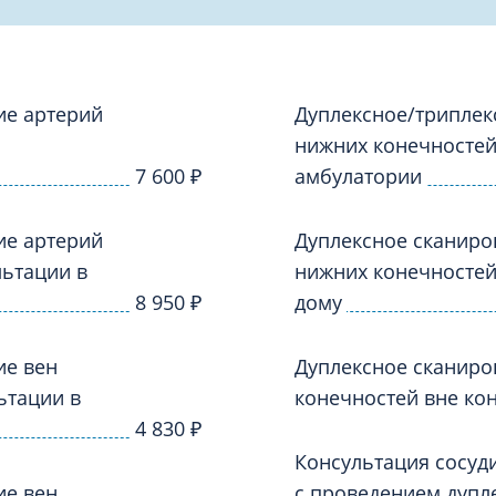
Проктология
я
Психиатрия
ия-онкология
Психология
ая терапия
ие артерий
Психотерапия
Дуплексное/триплек
нижних конечностей
Пульмонология
кий педикюр и маникюр
7 600
₽
амбулатории
Реабилитация
ия
Ревматология
ие артерий
Дуплексное сканиро
хология
Рентген
льтации в
нижних конечностей
ургия
Рефлексотерапия
8 950
₽
дому
ия
Сестринские процедуры и ма
огия
ие вен
Дуплексное сканиро
Сестринский уход (сиделки)
ия
ьтации в
конечностей вне ко
Сомнология
4 830
₽
Консультация сосуди
ие вен
с проведением дупл