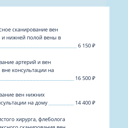
Торакальная хирургия
Травматологическая реабилитация и
спортивная медицина
Травматология
сное сканирование вен
Трихология
 и нижней полой вены в
Ультразвуковая и функциональная
6 150
₽
диагностика
Урология
вание артерий и вен
Физиотерапия
 вне консультации на
Фониатрия
16 500
₽
нипуляции
Хирургия
вание вен нижних
Эндокринология
нсультации на дому
14 400
₽
Эндоскопия
стого хирурга, флеболога
ексного сканирования вен