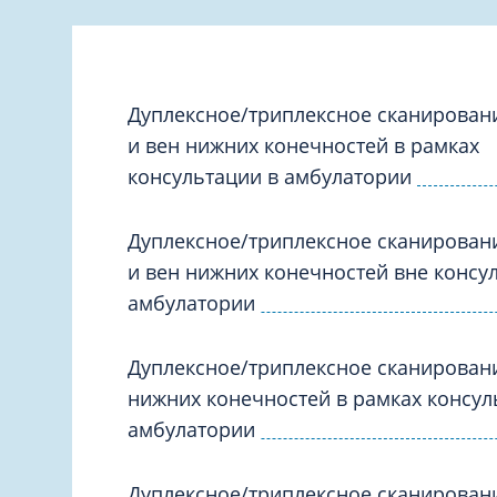
Вакцинация и иммунопрофилактика
Логопеди
Венерология
Маммолог
Гастроэнтерология
Мануальн
Гематология
Дуплексное/триплексное сканирован
Массаж
и вен нижних конечностей в рамках
Гинекология
Медицинс
консультации в амбулатории
Гирудотерапия
Невролог
Дерматология
Дуплексное/триплексное сканирован
Нейропси
Диетология
и вен нижних конечностей вне консу
Нейрохир
Иммунология
амбулатории
Нефролог
Инфекционные заболевания
Онкоурол
Дуплексное/триплексное сканирован
Кардиология
Остеопат
нижних конечностей в рамках консул
Клиническая психология
амбулатории
Дуплексное/триплексное сканирован