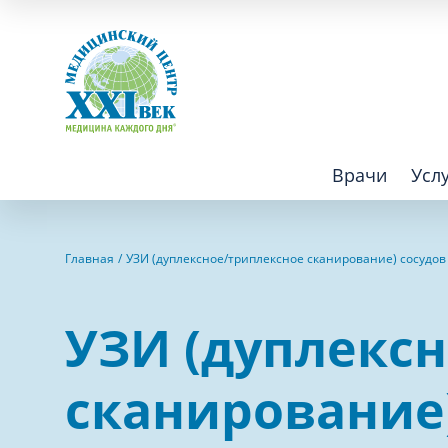
Врачи
Усл
Взрослым
Детям
Главная
УЗИ (дуплексное/триплексное сканирование) сосудо
Алгология (Центр лечения боли)
Компьютер
УЗИ (дуплекс
Аллергология
Косметоло
Анестезиология
Лаборатор
сканирование
Аритмология
Лечебная 
операций