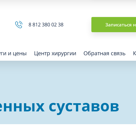
Сводная ведомость
8 812 380 02 38
Записаться 
уги и цены
Центр хирургии
Обратная связь
ная томография (КТ)
Отоларингология (ЛОР)
енных суставов
гия
Офтальмология
ная диагностика
Подиатрия
физкультура после травм и
Превентивная медицина