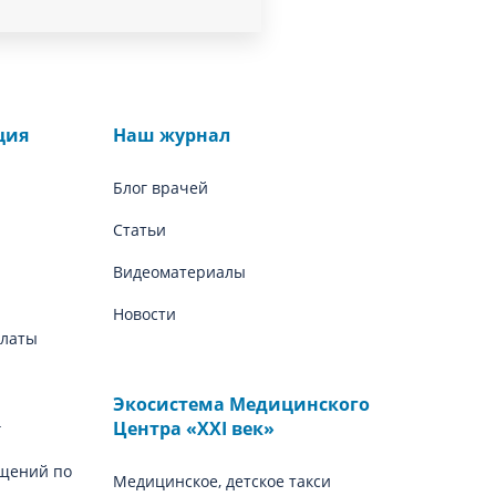
ция
Наш журнал
Блог врачей
Статьи
Видеоматериалы
Новости
платы
Экосистема Медицинского
Центра «‎XXI век»
г
щений по
Медицинское, детское такси