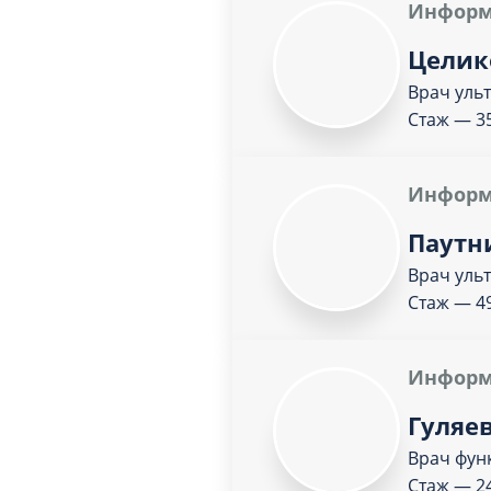
Информ
Целик
Врач уль
Стаж — 35
Информ
Паутн
Врач уль
Стаж — 49
Информ
Гуляе
Врач фун
Стаж — 2