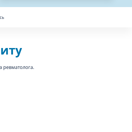
сь
зиту
а ревматолога.