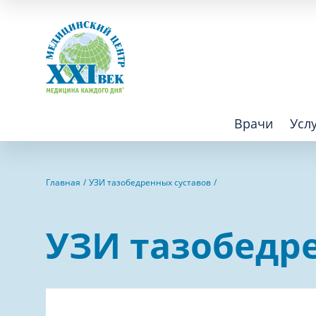
Врачи
Усл
Взрослым
Детям
Главная
УЗИ тазобедренных суставов
Алгология (Центр лечения боли)
Компьютер
УЗИ тазобедр
Аллергология
Косметоло
Анестезиология
Лаборатор
Аритмология
Лечебная 
операций