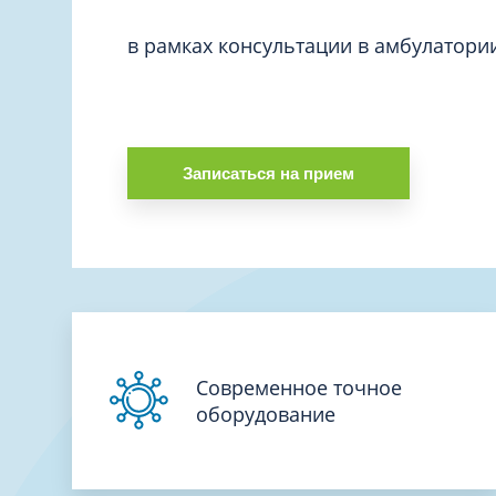
Вакцинация и иммунопрофилактика
Логопеди
Венерология
в рамках консультации в амбулатори
Маммолог
Гастроэнтерология
Мануальн
Гематология
Массаж
Гинекология
Медицинс
Записаться на прием
Гирудотерапия
Невролог
Дерматология
Нейропси
Диетология
Нейрохир
Иммунология
Нефролог
Инфекционные заболевания
Онкоурол
Кардиология
Современное точное
Остеопат
Клиническая психология
оборудование