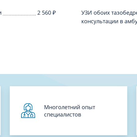
Проктология
я
Психиатрия
и
2 560
₽
УЗИ обоих тазобедр
ия-онкология
консультации в амб
Психология
ая терапия
Психотерапия
Пульмонология
кий педикюр и маникюр
Реабилитация
ия
Ревматология
хология
Рентген
ургия
Рефлексотерапия
ия
Сестринские процедуры и ма
огия
Сестринский уход (сиделки)
Многолетний опыт
ия
Сомнология
специалистов