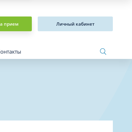
на прием
Личный кабинет
Контакты
Сосудистая хирургия и флебология
Стоматология
Сурдология
Терапия