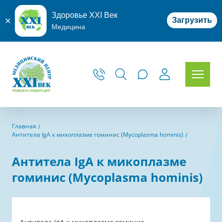
Здоровье XXI Век
Загрузить
Медицина
Главная
Антитела IgА к микоплазме гоминис (Mycoplasma hominis)
Антитела IgА к микоплазме
гоминис (Mycoplasma hominis)