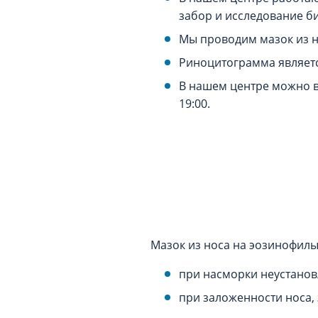
забор и исследование б
Мы проводим мазок из н
Риноцитограмма являетс
В нашем центре можно вы
19:00.
Мазок из носа на эозинофилы
при насморки неустано
при заложенности носа,