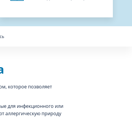
сь
а
ом, которое позволяет
рные для инфекционного или
ют аллергическую природу