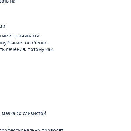
вать на:
ми;
угими причинами.
ину бывает особенно
ть лечения, потому как
а
 мазка со слизистой
 профессионально проводят