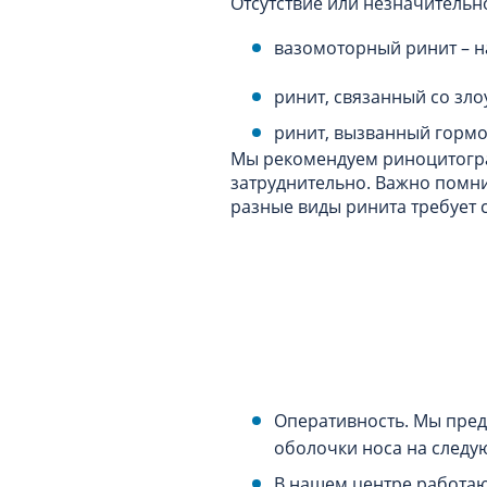
Отсутствие или незначительн
вазомоторный ринит – н
ринит, связанный со з
ринит, вызванный горм
Мы рекомендуем риноцитогра
затруднительно. Важно помни
разные виды ринита требует
Оперативность. Мы пред
оболочки носа на следу
В нашем центре работа