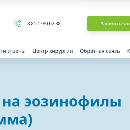
Сводная ведомость
8 812 380 02 38
Записаться 
уги и цены
Центр хирургии
Обратная связь
ная томография (КТ)
Отоларингология (ЛОР)
а на эозинофилы
гия
Офтальмология
ная диагностика
Подиатрия
мма)
физкультура после травм и
Превентивная медицина