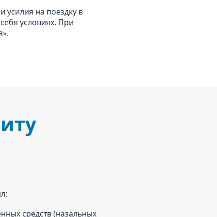
и усилия на поездку в
 себя условиях. При
я».
зиту
л:
нных средств (назальных