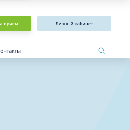
на прием
Личный кабинет
Контакты
Сосудистая хирургия и флебология
Стоматология
Сурдология
Терапия