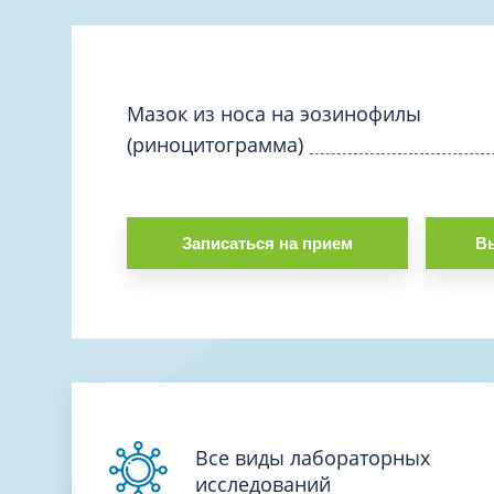
Вакцинация и иммунопрофилактика
Логопеди
Венерология
Маммолог
Гастроэнтерология
Мануальн
Гематология
Мазок из носа на эозинофилы
Массаж
(риноцитограмма)
Гинекология
Медицинс
Гирудотерапия
Невролог
Дерматология
Нейропси
Записаться на прием
Вы
Диетология
Нейрохир
Иммунология
Нефролог
Инфекционные заболевания
Онкоурол
Кардиология
Остеопат
Клиническая психология
Все виды лабораторных
исследований