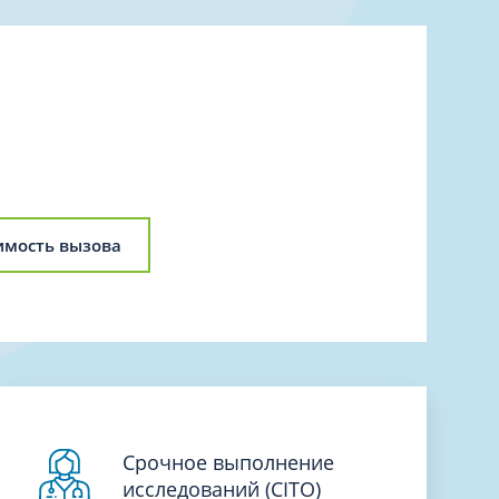
Торакальная хирургия
Травматологическая реабилитация и
спортивная медицина
Травматология
Трихология
Ультразвуковая и функциональная
диагностика
Урология
имость вызова
Физиотерапия
Фониатрия
нипуляции
Хирургия
Эндокринология
Эндоскопия
Срочное выполнение
исследований (CITO)