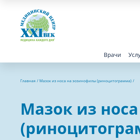
Врачи
Усл
Взрослым
Детям
Главная
Мазок из носа на эозинофилы (риноцитограмма)
Алгология (Центр лечения боли)
Компьютер
Мазок из нос
Аллергология
Косметоло
Анестезиология
Лаборатор
(риноцитогра
Аритмология
Лечебная 
операций