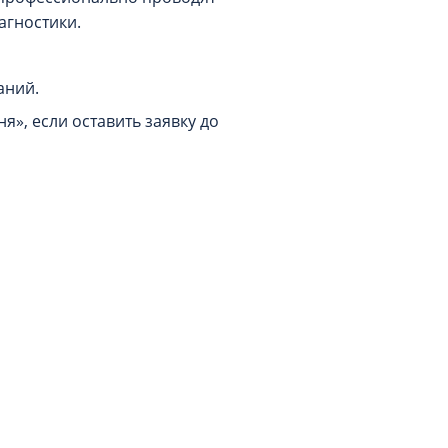
агностики.
аний.
»‎, если оставить заявку до