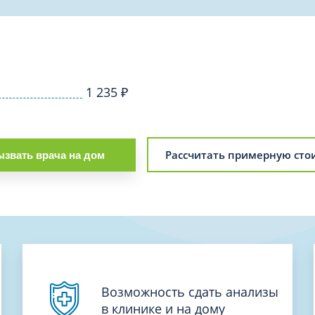
Проктология
я
Психиатрия
ия-онкология
Психология
ая терапия
Психотерапия
1 235
₽
Пульмонология
кий педикюр и маникюр
Реабилитация
ия
Ревматология
хология
Рассчитать примерную сто
звать врача на дом
Рентген
ургия
Рефлексотерапия
ия
Сестринские процедуры и ма
огия
Сестринский уход (сиделки)
ия
Сомнология
Возможность сдать анализы
в клинике и на дому