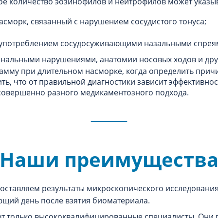
ое количество эозинофилов и нейтрофилов может указы
асморк, связанный с нарушением сосудистого тонуса;
лоупотреблением сосудосуживающими назальными спрея
ональными нарушениями, анатомии носовых ходов и др
мму при длительном насморке, когда определить прич
ть, что от правильной диагностики зависит эффективнос
 совершенно разного медикаментозного подхода.
Наши преимуществ
оставляем результаты микроскопического исследования
ющий день после взятия биоматериала.
ют только высококвалифицированные специалисты. Они