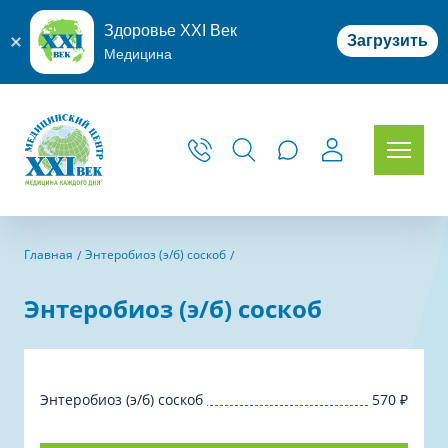
Здоровье XXI Век
Загрузить
Медицина
Главная
Энтеробиоз (э/б) соскоб
Энтеробиоз (э/б) соскоб
Энтеробиоз (э/б) соскоб
570
₽