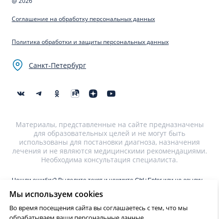
@ 2026
Соглашение на обработку персональных данных
Политика обработки и защиты персональных данных
Санкт-Петербург
Материалы, представленные на сайте предназначены
для образовательных целей и не могут быть
использованы для постановки диагноза, назначения
лечения и не являются медицинскими рекомендациями.
Необходима консультация специалиста.
Нашли ошибку? Выделите текст и нажмите Ctrl+Enter или на ссылку
для отправки сообщения об ошибке
Мы используем cookies
Во время посещения сайта вы соглашаетесь с тем, что мы
?>
обрабатываем ваши персональные данные.