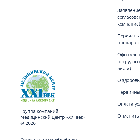
Заявление
согласова
компание
Перечень
препарат
Оформлен
нетрудосп
листа)
О здоровь
Первичны
Оплата ус
Группа компаний
Отменить 
Медицинский центр «XXI век»
@ 2026
Соглашение на обработку