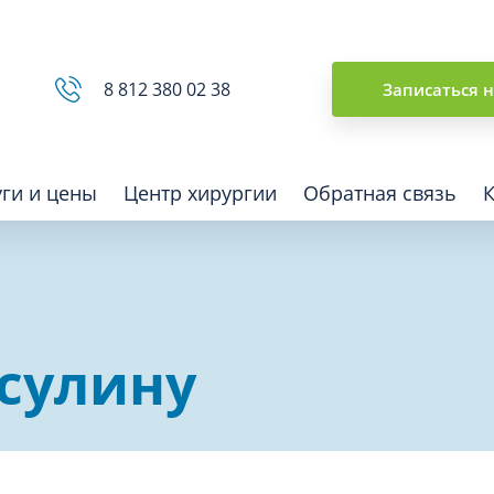
Сводная ведомость
8 812 380 02 38
Записаться 
уги и цены
Центр хирургии
Обратная связь
ная томография (КТ)
Отоларингология (ЛОР)
нсулину
гия
Офтальмология
ная диагностика
Подиатрия
физкультура после травм и
Превентивная медицина