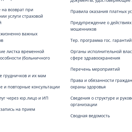
Документы, удостоверяющие 
 на возврат при
Правила оказания платных ус
нии услуги страховой
й
Предупреждение о действиях
мошенников
 жизненно важных
ов
Тер. программа гос. гаранти
ие листка временной
Органы исполнительной влас
особности (больничного
сфере здравоохранения
Перечень мероприятий
е грудничков и их мам
Права и обязанности граждан
е и повторные консультации
охраны здоровья
луг через юр.лицо и ИП
Сведения о структуре и руков
организации
запись на прием
Сводная ведомость