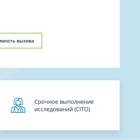
Торакальная хирургия
Травматологическая реабилитация и
спортивная медицина
Травматология
Трихология
имость вызова
Ультразвуковая и функциональная
диагностика
Урология
Физиотерапия
Фониатрия
нипуляции
Хирургия
Срочное выполнение
Эндокринология
исследований (CITO)
Эндоскопия