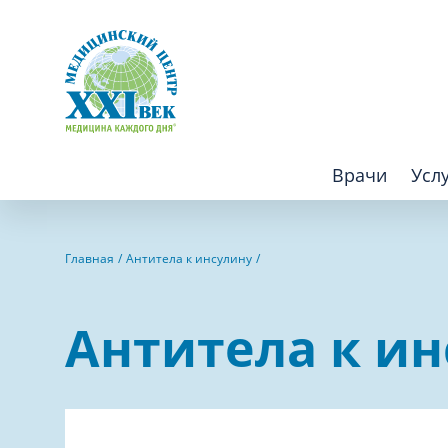
Врачи
Усл
Взрослым
Детям
Главная
Антитела к инсулину
Алгология (Центр лечения боли)
Компьютер
Антитела к и
Аллергология
Косметоло
Анестезиология
Лаборатор
Аритмология
Лечебная 
операций