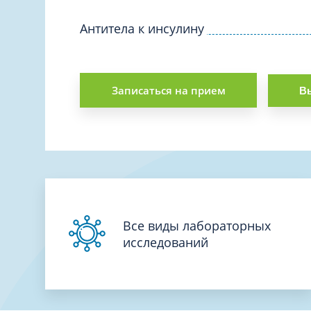
Вакцинация и иммунопрофилактика
Логопеди
Венерология
Антитела к инсулину
Маммолог
Гастроэнтерология
Мануальн
Гематология
Массаж
Записаться на прием
Вы
Гинекология
Медицинс
Гирудотерапия
Невролог
Дерматология
Нейропси
Диетология
Нейрохир
Иммунология
Нефролог
Инфекционные заболевания
Онкоурол
Все виды лабораторных
Кардиология
исследований
Остеопат
Клиническая психология