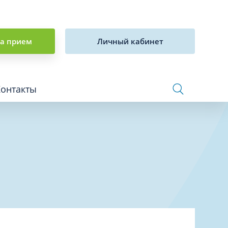
на прием
Личный кабинет
Контакты
Сосудистая хирургия и флебология
Стоматология
Сурдология
Терапия