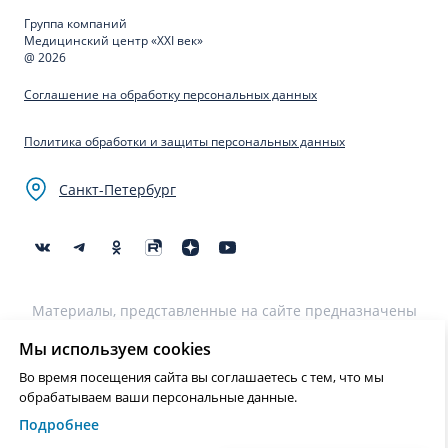
Группа компаний
Медицинский центр «XXI век»
@ 2026
Соглашение на обработку персональных данных
Политика обработки и защиты персональных данных
Санкт-Петербург
Материалы, представленные на сайте предназначены
для образовательных целей и не могут быть
использованы для постановки диагноза, назначения
Мы используем cookies
лечения и не являются медицинскими рекомендациями.
Во время посещения сайта вы соглашаетесь с тем, что мы
Необходима консультация специалиста.
обрабатываем ваши персональные данные.
Подробнее
Нашли ошибку? Выделите текст и нажмите Ctrl+Enter или на ссылку
для отправки сообщения об ошибке