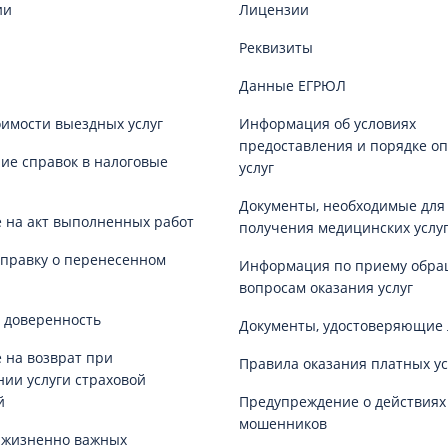
ии
Лицензии
Реквизиты
Данные ЕГРЮЛ
оимости выездных услуг
Информация об условиях
предоставления и порядке о
е справок в налоговые
услуг
Документы, необходимые для
 на акт выполненных работ
получения медицинских услу
справку о перенесенном
Информация по приему обра
вопросам оказания услуг
 доверенность
Документы, удостоверяющие 
 на возврат при
Правила оказания платных ус
нии услуги страховой
й
Предупреждение о действиях
мошенников
 жизненно важных