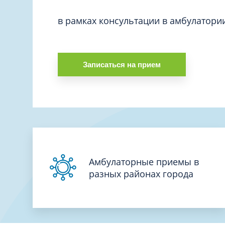
Вакцинация и иммунопрофилактика
Логопеди
Венерология
в рамках консультации в амбулатори
Маммолог
Гастроэнтерология
Мануальн
Гематология
Массаж
Записаться на прием
Гинекология
Медицинс
Гирудотерапия
Невролог
Дерматология
Нейропси
Диетология
Нейрохир
Иммунология
Нефролог
Инфекционные заболевания
Онкоурол
Амбулаторные приемы в
Кардиология
разных районах города
Остеопат
Клиническая психология