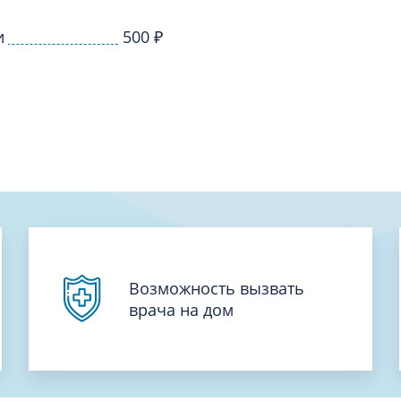
Проктология
я
Психиатрия
и
500
₽
ия-онкология
Психология
ая терапия
Психотерапия
Пульмонология
кий педикюр и маникюр
Реабилитация
ия
Ревматология
хология
Рентген
ургия
Рефлексотерапия
ия
Сестринские процедуры и ма
огия
Возможность вызвать
Сестринский уход (сиделки)
врача на дом
ия
Сомнология