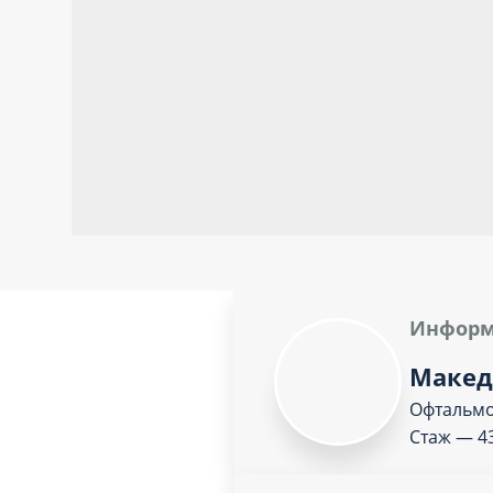
Информ
Макед
Офтальм
Стаж — 4