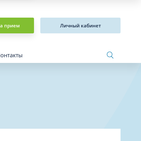
на прием
Личный кабинет
Контакты
Сосудистая хирургия и флебология
Стоматология
Сурдология
Терапия