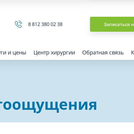
Сводная ведомость
8 812 380 02 38
Записаться 
уги и цены
Центр хирургии
Обратная связь
ная томография (КТ)
Отоларингология (ЛОР)
етоощущения
гия
Офтальмология
ная диагностика
Подиатрия
физкультура после травм и
Превентивная медицина