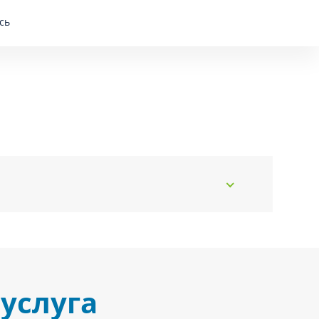
сь
услуга