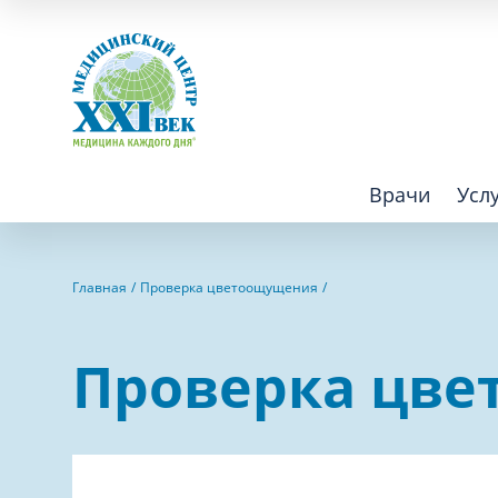
Врачи
Усл
Взрослым
Детям
Главная
Проверка цветоощущения
Алгология (Центр лечения боли)
Компьютер
Проверка цв
Аллергология
Косметоло
Анестезиология
Лаборатор
Аритмология
Лечебная 
операций