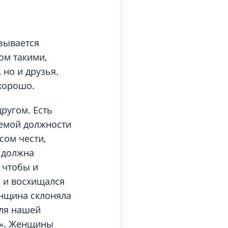
азывается
ом такими,
 но и друзья.
 хорошо.
ругом. Есть
аемой должности
сом чести,
 должна
 чтобы и
ь и восхищался
нщина склоняла
для нашей
а». Женщины