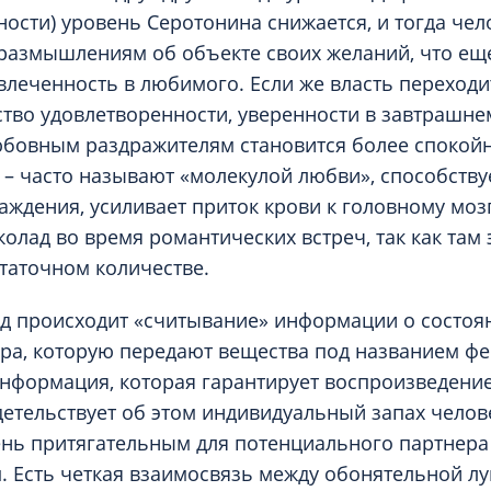
ости) уровень Серотонина снижается, и тогда чел
размышлениям об объекте своих желаний, что е
влеченность в любимого. Если же власть переходит
ство удовлетворенности, уверенности в завтрашне
юбовным раздражителям становится более спокой
– часто называют «молекулой любви», способствуе
аждения, усиливает приток крови к головному мозг
олад во время романтических встреч, так как там 
статочном количестве.
од происходит «считывание» информации о состо
ра, которую передают вещества под названием ф
нформация, которая гарантирует воспроизведени
детельствует об этом индивидуальный запах челов
нь притягательным для потенциального партнера
 Есть четкая взаимосвязь между обонятельной лу