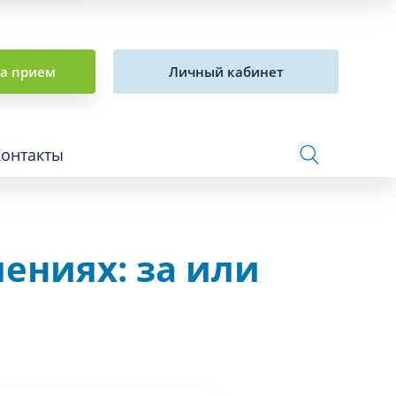
на прием
Личный кабинет
Контакты
ениях: за или
Сосудистая хирургия и флебология
Стоматология
Сурдология
Терапия