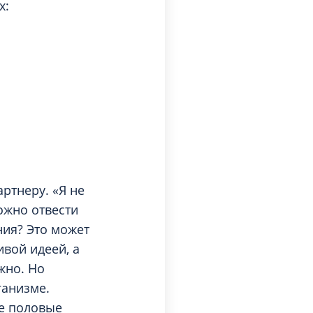
х:
ртнеру. «Я не
ожно отвести
ния? Это может
вой идеей, а
жно. Но
ганизме.
е половые