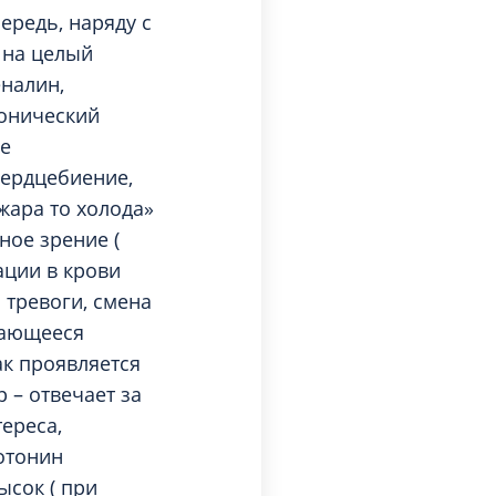
ередь, наряду с
 на целый
еналин,
фонический
ое
сердцебиение,
жара то холода»
ное зрение (
ации в крови
 тревоги, смена
дающееся
к проявляется
 – отвечает за
ереса,
отонин
ысок ( при