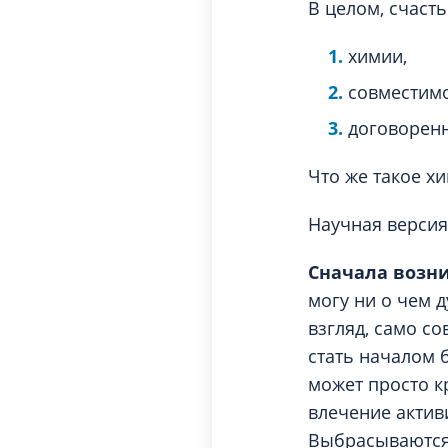
В целом, счаст
химии,
совместимо
договоренн
Что же такое х
Научная версия
Сначала возн
могу ни о чем 
взгляд, само с
стать началом 
может просто к
влечение актив
Выбрасываются 