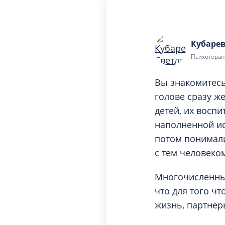
Вакцинация и иммунопрофилактика
Логопеди
Венерология
Маммолог
Гастроэнтерология
Кубаре
Мануальн
Гематология
Психотерапе
Массаж
Гинекология
Медицинс
Вы знакомитесь 
Гирудотерапия
Невролог
голове сразу ж
Дерматология
детей, их восп
Нейропси
Диетология
наполненной ис
Нейрохир
Иммунология
потом понимали
Нефролог
Инфекционные заболевания
с тем человеко
Онкоурол
Кардиология
Многочисленные
Остеопат
Клиническая психология
что для того ч
жизнь, партнер