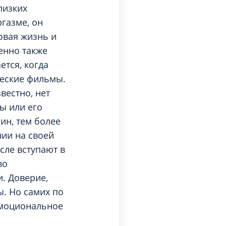
лизких
ргазме, он
овая жизнь и
енно также
ется, когда
ческие фильмы.
вестно, нет
ы или его
ин, тем более
нии на своей
сле вступают в
во
. Доверие,
ы. Но самих по
эмоциональное