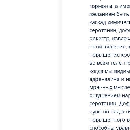
гормоны, а имен
желанием быть 
каскад химичес
серотонин, доф
оркестр, извле
произведение, 
повышение кров
во всем теле, 
когда мы видим
адреналина и н
мрачных мысле
ощущением нару
серотонин. Доф
чувство радост
повышенного вн
способны уравн