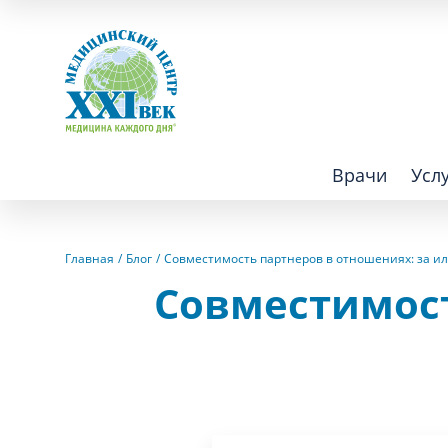
Врачи
Усл
Взрослым
Детям
Главная
Блог
Совместимость партнеров в отношениях: за ил
Совместимост
Алгология (Центр лечения боли)
Компьютер
Аллергология
Косметоло
Анестезиология
Лаборатор
Аритмология
Лечебная 
операций