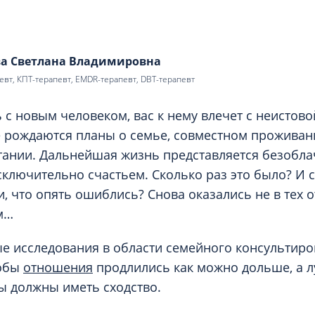
Проктология
я
Психиатрия
ия-онкология
Психология
ва Светлана Владимировна
ая терапия
Психотерапия
вт, КПТ-терапевт, EMDR-терапевт, DBT-терапевт
Пульмонология
кий педикюр и маникюр
с новым человеком, вас к нему влечет с неистовой
Реабилитация
ия
е рождаются планы о семье, совместном проживан
Ревматология
итании. Дальнейшая жизнь представляется безобла
хология
Рентген
ключительно счастьем. Сколько раз это было? И с
ургия
Рефлексотерапия
, что опять ошиблись? Снова оказались не в тех 
ия
Сестринские процедуры и ма
м…
огия
Сестринский уход (сиделки)
 исследования в области семейного консультиро
ия
Сомнология
тобы
отношения
продлились как можно дольше, а л
ы должны иметь сходство.