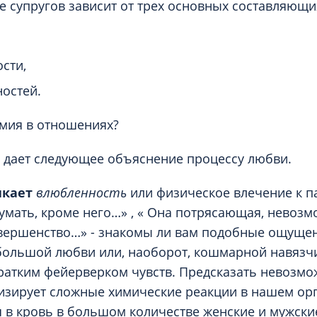
ье супругов зависит от трех основных составляющи
сти,
остей.
имия в отношениях?
 дает следующее объяснение процессу любви.
икает
влюбленность
или физическое влечение к па
думать, кроме него…» , « Она потрясающая, невозм
овершенство…» - знакомы ли вам подобные ощуще
большой любви или, наоборот, кошмарной навязчи
ратким фейерверком чувств. Предсказать невозмо
изирует сложные химические реакции в нашем ор
в кровь в большом количестве женские и мужски