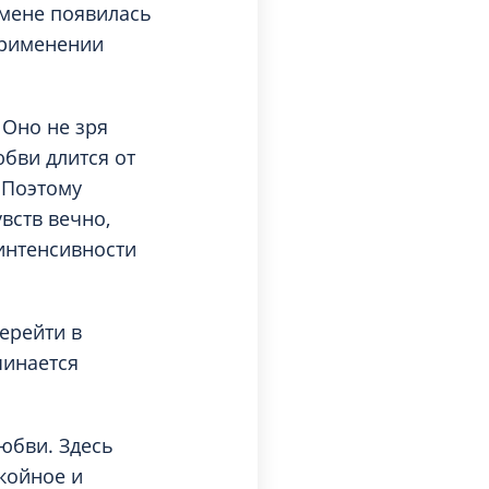
омене появилась
применении
 Оно не зря
бви длится от
. Поэтому
вств вечно,
интенсивности
ерейти в
чинается
любви. Здесь
окойное и