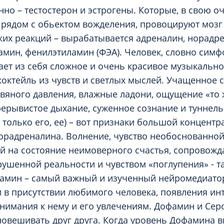
но – тестостерон и эстрогены. Которые, в свою оч
рядом с обьектом вожделения, провоцируют мозг
ких реакций – вырабатывается адреналин, норадр
амин, фенилэтиламин (ФЭА). Человек, словно сим
кает из себя сложное и очень красивое музыкальн
коктейль из чувств и светлых мыслей. Учащенное 
яного давления, влажные ладони, ощущение «то 
прерывистое дыхание, суженное сознание и туннель
 только его, ее) – вот признаки большой концентр
орадреналина. Волнение, чувство необоснованной
й на состояние неимоверного счастья, сопровож
шенной реальности и чувством «поглупения» - та
амин – самый важный и изученный нейромедиатор
и в присутствии любимого человека, появления инт
имания к нему и его увлечениям. Дофамин и Сер
овешивать друг друга. Когда уровень Дофамина в