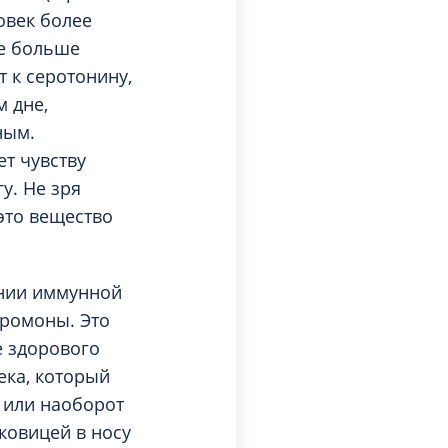
овек более
ще больше
 к серотонину,
м дне,
ным.
т чувству
у. Не зря
это вещество
янии иммунной
еромоны. Это
е здорового
ека, который
 или наоборот
ковицей в носу