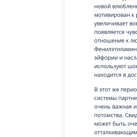
новой влюбленн
мотивирован к 
увеличивает во
появляется чув
отношение к л
Фенилэтиламин 
эйфории и насл
используют шок
находится в до
В этот же пери
системы партне
очень важная и
потомства. Сви
может быть оче
отталкивающим.