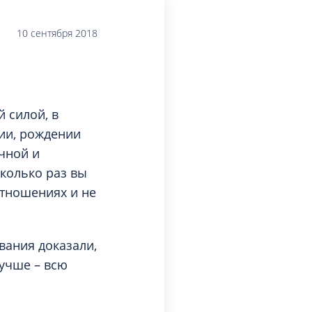
Торакальная хирургия
Травматологическая реабилитация и
10 сентября 2018
спортивная медицина
Травматология
Трихология
Ультразвуковая и функциональная
 силой, в
диагностика
ии, рождении
Урология
чной и
Физиотерапия
колько раз вы
Фониатрия
отношениях и не
нипуляции
Хирургия
Эндокринология
вания доказали,
Эндоскопия
учше – всю