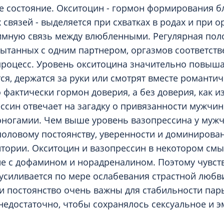
 состояние. Окситоцин - гормон формирования б
связей - выделяется при схватках в родах и при о
имную связь между влюбленными. Регулярная пол
пытанных с одним партнером, оргазмов соответств
 процесс. Уровень окситоцина значительно повыша
я, держатся за руки или смотрят вместе романти
 фактически гормон доверия, а без доверия, как из
ссин отвечает на загадку о привязанности мужчин
оногамии. Чем выше уровень вазопрессина у мужч
половому постоянству, уверенности и доминирова
тории. Окситоцин и вазопрессин в некотором смы
е с дофамином и норадреналином. Поэтому чувст
усиливается по мере ослабевания страстной любви
и постоянство очень важны для стабильности пар
недостаточно, чтобы сохранялось сексуальное и 