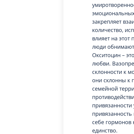
умиротворенное
эмоциональных 
закрепляет вза
количество, ис
влияет на этот
люди обнимаютс
Окситоцин – это
любви. Вазопре
склонности к м
они склонны к 
семейной терри
противодействи
привязанности 
привязанность 
себе гормонов 
единство.