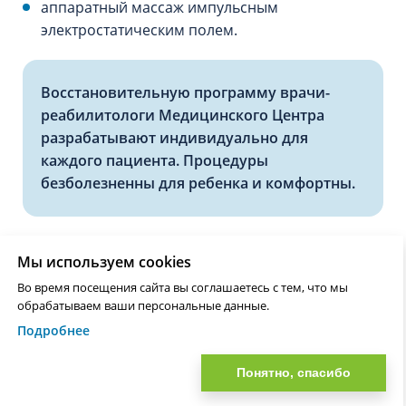
аппаратный массаж импульсным
электростатическим полем.
Восстановительную программу врачи-
реабилитологи Медицинского Центра
разрабатывают индивидуально для
каждого пациента. Процедуры
безболезненны для ребенка и комфортны.
Профилактика и рекомендации
Мы используем cookies
Основной способ профилактики заболевания –
Во время посещения сайта вы соглашаетесь с тем, что мы
обрабатываем ваши персональные данные.
медико-генетическое консультирование с
Подробнее
дородовой диагностикой состояния плода, а
также неонатальный скрининг на наследственные
Понятно, спасибо
заболевания. При наличии больных
родственников будущим родителям генетики