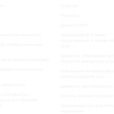
ии
Лицензии
Реквизиты
Данные ЕГРЮЛ
оимости выездных услуг
Информация об условиях
предоставления и порядке о
е справок в налоговые
услуг
Документы, необходимые для
 на акт выполненных работ
получения медицинских услу
справку о перенесенном
Информация по приему обра
вопросам оказания услуг
 доверенность
Документы, удостоверяющие 
 на возврат при
Правила оказания платных ус
нии услуги страховой
й
Предупреждение о действиях
мошенников