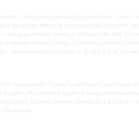
Проктология
я
Психиатрия
ывается с повышающим коэффициентом в случаях в
ия-онкология
Психология
ни, вечернее время, в сокращенный интервал (сро
ая терапия
Психотерапия
 города (условная граница проходит по КАД за и
Пульмонология
е и северо-западе города; уточнить, в какую зону
кий педикюр и маникюр
р). Окончательная стоимость услуги в этих случа
Реабилитация
ия
Ревматология
хология
Рентген
ургия
Рефлексотерапия
чета примерной стоимости выберите категорию ус
ия
вой адрес. Результатом будет примерная стоимост
Сестринские процедуры и ма
огия
и условий. Однако точную стоимость рассчитает 
Сестринский уход (сиделки)
ия
при заказе.
Сомнология