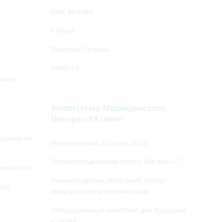
Блог врачей
Статьи
Видеоматериалы
Новости
платы
Экосистема Медицинского
Центра «‎XXI век»
г
щений по
Медицинское, детское такси
Реабилитационный центр «XXI век»
личность
Ленинградский областной центр
луг
медицинской реабилитации
Операционный комплекс для взрослых
и детей