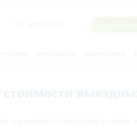
Сводная ведомость
8 812 380 02 38
Записаться 
уги и цены
Центр хирургии
Обратная связь
т стоимости выездных
ная томография (КТ)
Отоларингология (ЛОР)
гия
Офтальмология
ная диагностика
Подиатрия
уг на дому зависит от ряда условий: дня недели, 
физкультура после травм и
Превентивная медицина