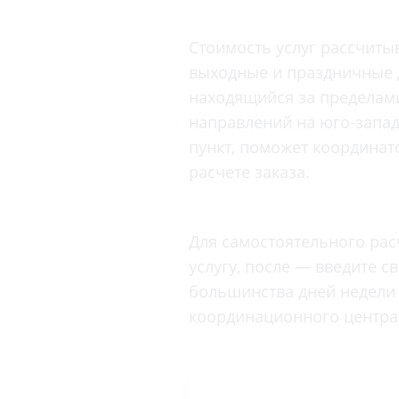
Вакцинация и иммунопрофилактика
Логопеди
Венерология
Стоимость услуг рассчит
Маммолог
Гастроэнтерология
выходные и праздничные д
Мануальн
Гематология
находящийся за пределами
Массаж
Гинекология
направлений на юго-запад
Медицинс
пункт, поможет координато
Гирудотерапия
Невролог
расчете заказа.
Дерматология
Нейропси
Диетология
Нейрохир
Иммунология
Для самостоятельного рас
Нефролог
услугу, после — введите с
Инфекционные заболевания
Онкоурол
большинства дней недели 
Кардиология
Остеопат
координационного центра 
Клиническая психология