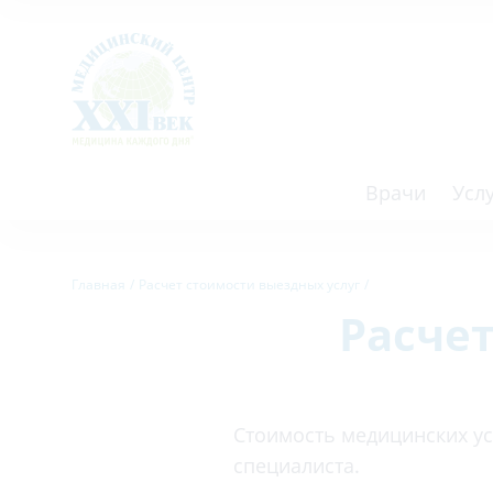
Врачи
Усл
Взрослым
Детям
Главная
Расчет стоимости выездных услуг
Расче
Алгология (Центр лечения боли)
Компьютер
Аллергология
Косметоло
Анестезиология
Лаборатор
Стоимость медицинских усл
Аритмология
Лечебная 
специалиста.
операций