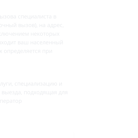
Торакальная хирургия
Травматологическая реабилитация и
ызова специалиста в
спортивная медицина
чный вызов), на адрес,
Травматология
сключением некоторых
Трихология
 входит ваш населенный
Ультразвуковая и функциональная
ях определяется при
диагностика
Урология
Физиотерапия
луги, специализацию и
Фониатрия
ь выезда, подходящая для
нипуляции
Хирургия
оператор
Эндокринология
Эндоскопия