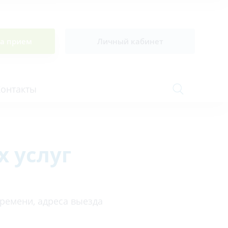
на прием
Личный кабинет
Контакты
 услуг
Сосудистая хирургия и флебология
Стоматология
Сурдология
времени, адреса выезда
Терапия