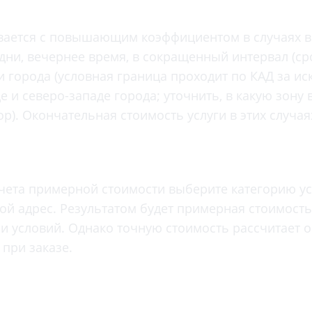
Проктология
я
Психиатрия
ывается с повышающим коэффициентом в случаях в
ия-онкология
Психология
ни, вечернее время, в сокращенный интервал (сро
ая терапия
Психотерапия
 города (условная граница проходит по КАД за и
Пульмонология
е и северо-западе города; уточнить, в какую зону
кий педикюр и маникюр
р). Окончательная стоимость услуги в этих случа
Реабилитация
ия
Ревматология
хология
Рентген
ургия
Рефлексотерапия
чета примерной стоимости выберите категорию ус
ия
вой адрес. Результатом будет примерная стоимост
Сестринские процедуры и ма
огия
и условий. Однако точную стоимость рассчитает 
Сестринский уход (сиделки)
ия
при заказе.
Сомнология