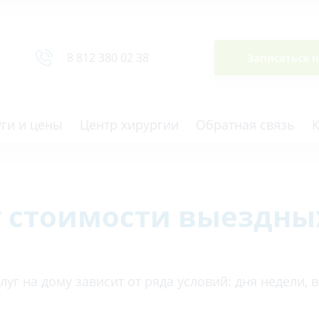
Сводная ведомость
8 812 380 02 38
Записаться 
уги и цены
Центр хирургии
Обратная связь
т стоимости выездных
ная томография (КТ)
Отоларингология (ЛОР)
гия
Офтальмология
ная диагностика
Подиатрия
уг на дому зависит от ряда условий: дня недели, 
физкультура после травм и
Превентивная медицина