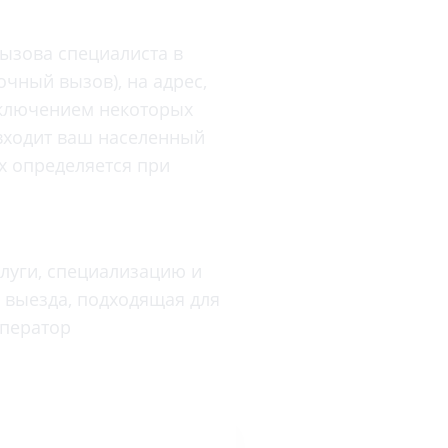
Торакальная хирургия
Травматологическая реабилитация и
ызова специалиста в
спортивная медицина
чный вызов), на адрес,
Травматология
сключением некоторых
Трихология
 входит ваш населенный
Ультразвуковая и функциональная
ях определяется при
диагностика
Урология
Физиотерапия
луги, специализацию и
Фониатрия
ь выезда, подходящая для
нипуляции
Хирургия
оператор
Эндокринология
Эндоскопия