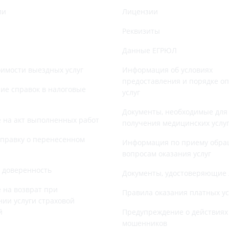
ии
Лицензии
Реквизиты
Данные ЕГРЮЛ
оимости выездных услуг
Информация об условиях
предоставления и порядке о
е справок в налоговые
услуг
Документы, необходимые для
 на акт выполненных работ
получения медицинских услу
справку о перенесенном
Информация по приему обра
вопросам оказания услуг
 доверенность
Документы, удостоверяющие 
 на возврат при
Правила оказания платных ус
нии услуги страховой
й
Предупреждение о действиях
мошенников