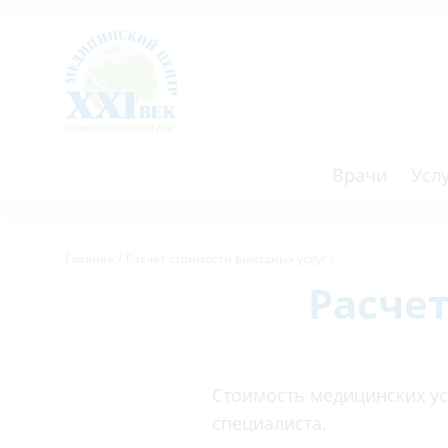
Врачи
Усл
Взрослым
Детям
Главная
Расчет стоимости выездных услуг
Расче
Алгология (Центр лечения боли)
Компьютер
Аллергология
Косметоло
Анестезиология
Лаборатор
Стоимость медицинских усл
Аритмология
Лечебная 
специалиста.
операций