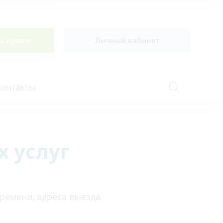
на прием
Личный кабинет
Контакты
 услуг
Сосудистая хирургия и флебология
Стоматология
Сурдология
времени, адреса выезда
Терапия