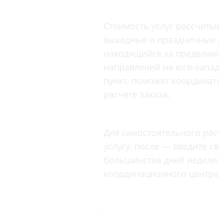
Вакцинация и иммунопрофилактика
Логопеди
Венерология
Стоимость услуг рассчит
Маммолог
Гастроэнтерология
выходные и праздничные д
Мануальн
Гематология
находящийся за пределами
Массаж
Гинекология
направлений на юго-запад
Медицинс
пункт, поможет координато
Гирудотерапия
Невролог
расчете заказа.
Дерматология
Нейропси
Диетология
Нейрохир
Иммунология
Для самостоятельного рас
Нефролог
услугу, после — введите с
Инфекционные заболевания
Онкоурол
большинства дней недели 
Кардиология
Остеопат
координационного центра 
Клиническая психология