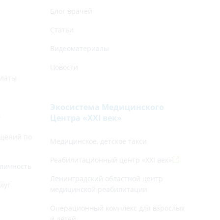
Блог врачей
Статьи
Видеоматериалы
Новости
платы
Экосистема Медицинского
Центра «‎XXI век»
г
щений по
Медицинское, детское такси
Реабилитационный центр «XXI век»
личность
Ленинградский областной центр
луг
медицинской реабилитации
Операционный комплекс для взрослых
и детей