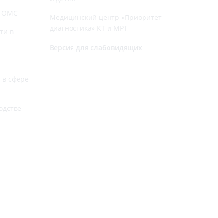
й ОМС
Медицинский центр «Приоритет
диагностика» КТ и МРТ
ти в
Версия для слабовидящих
 в сфере
одстве