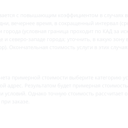
Проктология
я
Психиатрия
ывается с повышающим коэффициентом в случаях в
ия-онкология
Психология
ни, вечернее время, в сокращенный интервал (сро
ая терапия
Психотерапия
 города (условная граница проходит по КАД за и
Пульмонология
е и северо-западе города; уточнить, в какую зону
кий педикюр и маникюр
р). Окончательная стоимость услуги в этих случа
Реабилитация
ия
Ревматология
хология
Рентген
ургия
Рефлексотерапия
чета примерной стоимости выберите категорию ус
ия
вой адрес. Результатом будет примерная стоимост
Сестринские процедуры и ма
огия
и условий. Однако точную стоимость рассчитает 
Сестринский уход (сиделки)
ия
при заказе.
Сомнология