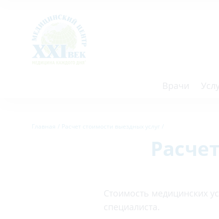
Врачи
Усл
Взрослым
Детям
Главная
Расчет стоимости выездных услуг
Расче
Алгология (Центр лечения боли)
Компьютер
Аллергология
Косметоло
Анестезиология
Лаборатор
Стоимость медицинских усл
Аритмология
Лечебная 
специалиста.
операций