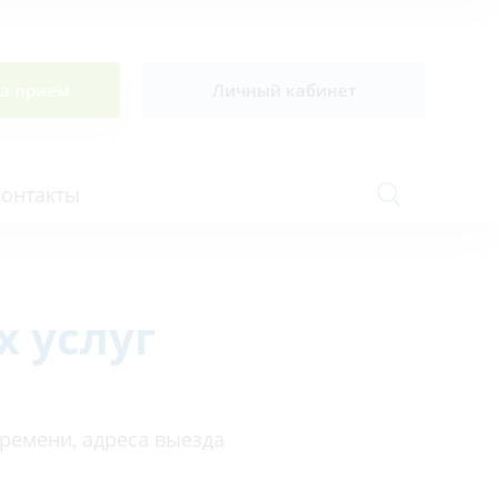
на прием
Личный кабинет
Контакты
 услуг
Сосудистая хирургия и флебология
Стоматология
Сурдология
времени, адреса выезда
Терапия