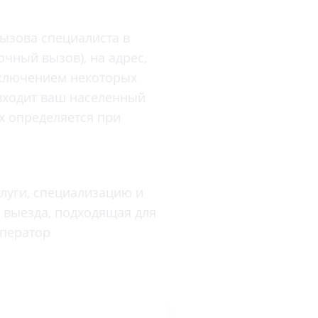
Торакальная хирургия
Травматологическая реабилитация и
ызова специалиста в
спортивная медицина
чный вызов), на адрес,
Травматология
сключением некоторых
Трихология
 входит ваш населенный
Ультразвуковая и функциональная
ях определяется при
диагностика
Урология
Физиотерапия
луги, специализацию и
Фониатрия
ь выезда, подходящая для
нипуляции
Хирургия
оператор
Эндокринология
Эндоскопия