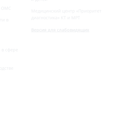
й ОМС
Медицинский центр «Приоритет
диагностика» КТ и МРТ
ти в
Версия для слабовидящих
 в сфере
одстве