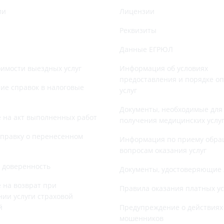
ии
Лицензии
Реквизиты
Данные ЕГРЮЛ
оимости выездных услуг
Информация об условиях
предоставления и порядке о
е справок в налоговые
услуг
Документы, необходимые для
 на акт выполненных работ
получения медицинских услу
справку о перенесенном
Информация по приему обра
вопросам оказания услуг
 доверенность
Документы, удостоверяющие 
 на возврат при
Правила оказания платных ус
нии услуги страховой
й
Предупреждение о действиях
мошенников