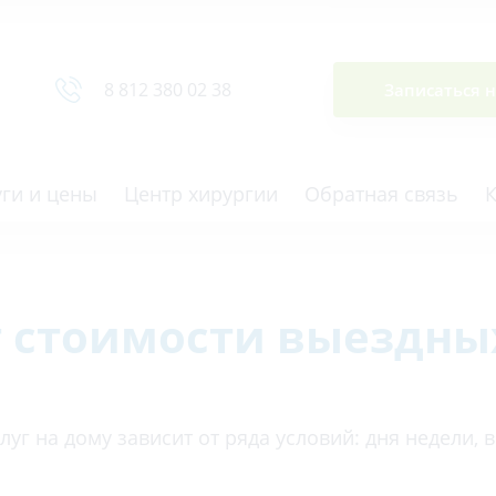
Сводная ведомость
8 812 380 02 38
Записаться 
уги и цены
Центр хирургии
Обратная связь
т стоимости выездных
ная томография (КТ)
Отоларингология (ЛОР)
гия
Офтальмология
ная диагностика
Подиатрия
уг на дому зависит от ряда условий: дня недели, 
физкультура после травм и
Превентивная медицина