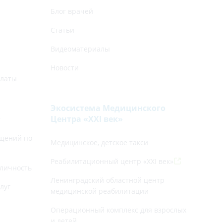
Блог врачей
Статьи
Видеоматериалы
Новости
платы
Экосистема Медицинского
Центра «‎XXI век»
г
щений по
Медицинское, детское такси
Реабилитационный центр «XXI век»
личность
Ленинградский областной центр
луг
медицинской реабилитации
Операционный комплекс для взрослых
и детей