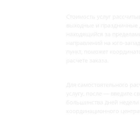
Вакцинация и иммунопрофилактика
Логопеди
Венерология
Стоимость услуг рассчит
Маммолог
Гастроэнтерология
выходные и праздничные д
Мануальн
Гематология
находящийся за пределами
Массаж
Гинекология
направлений на юго-запад
Медицинс
пункт, поможет координато
Гирудотерапия
Невролог
расчете заказа.
Дерматология
Нейропси
Диетология
Нейрохир
Иммунология
Для самостоятельного рас
Нефролог
услугу, после — введите с
Инфекционные заболевания
Онкоурол
большинства дней недели 
Кардиология
Остеопат
координационного центра 
Клиническая психология