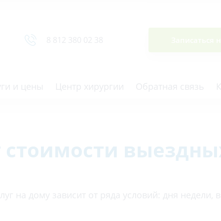
Сводная ведомость
8 812 380 02 38
Записаться 
уги и цены
Центр хирургии
Обратная связь
т стоимости выездных
ная томография (КТ)
Отоларингология (ЛОР)
гия
Офтальмология
ная диагностика
Подиатрия
уг на дому зависит от ряда условий: дня недели, 
физкультура после травм и
Превентивная медицина