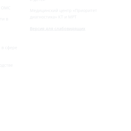
й ОМС
Медицинский центр «Приоритет
диагностика» КТ и МРТ
ти в
Версия для слабовидящих
 в сфере
одстве