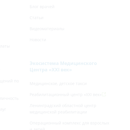
Блог врачей
Статьи
Видеоматериалы
Новости
платы
Экосистема Медицинского
Центра «‎XXI век»
г
щений по
Медицинское, детское такси
Реабилитационный центр «XXI век»
личность
Ленинградский областной центр
луг
медицинской реабилитации
Операционный комплекс для взрослых
и детей