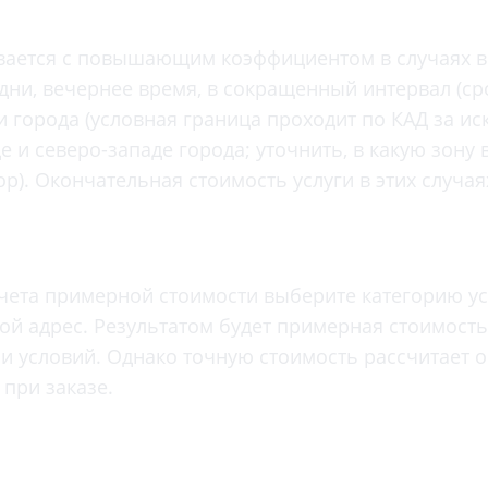
Проктология
я
Психиатрия
ывается с повышающим коэффициентом в случаях в
ия-онкология
Психология
ни, вечернее время, в сокращенный интервал (сро
ая терапия
Психотерапия
 города (условная граница проходит по КАД за и
Пульмонология
е и северо-западе города; уточнить, в какую зону
кий педикюр и маникюр
р). Окончательная стоимость услуги в этих случа
Реабилитация
ия
Ревматология
хология
Рентген
ургия
Рефлексотерапия
чета примерной стоимости выберите категорию ус
ия
вой адрес. Результатом будет примерная стоимост
Сестринские процедуры и ма
огия
и условий. Однако точную стоимость рассчитает 
Сестринский уход (сиделки)
ия
при заказе.
Сомнология