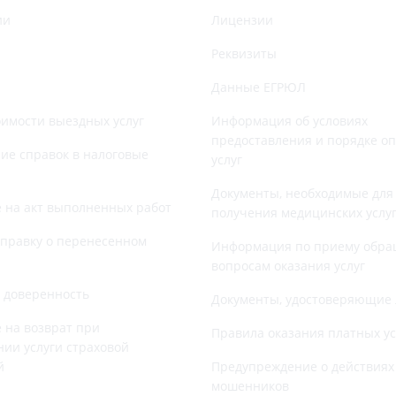
ии
Лицензии
Реквизиты
Данные ЕГРЮЛ
оимости выездных услуг
Информация об условиях
предоставления и порядке о
е справок в налоговые
услуг
Документы, необходимые для
 на акт выполненных работ
получения медицинских услу
справку о перенесенном
Информация по приему обра
вопросам оказания услуг
 доверенность
Документы, удостоверяющие 
 на возврат при
Правила оказания платных ус
нии услуги страховой
й
Предупреждение о действиях
мошенников