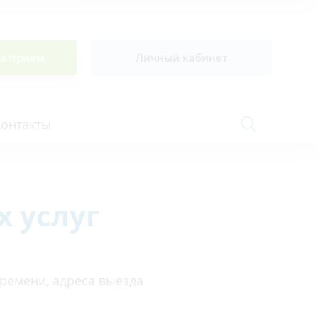
на прием
Личный кабинет
Контакты
 услуг
Сосудистая хирургия и флебология
Стоматология
Сурдология
времени, адреса выезда
Терапия