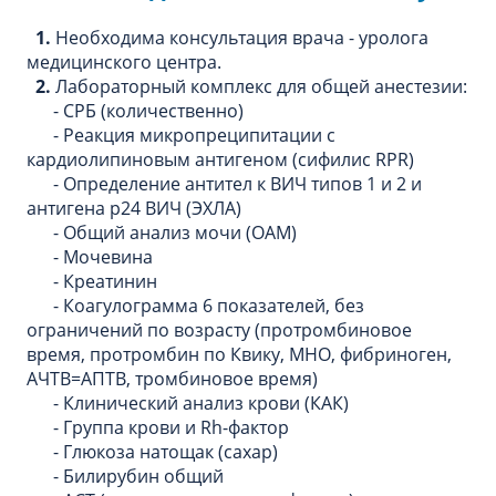
1.
Необходима консультация врача - уролога
медицинского центра.
2.
Лабораторный комплекс для общей анестезии:
- СРБ (количественно)
- Реакция микропреципитации с
кардиолипиновым антигеном (сифилис RPR)
- Определение антител к ВИЧ типов 1 и 2 и
антигена p24 ВИЧ (ЭХЛА)
- Общий анализ мочи (ОАМ)
- Мочевина
- Креатинин
- Коагулограмма 6 показателей, без
ограничений по возрасту (протромбиновое
время, протромбин по Квику, МНО, фибриноген,
АЧТВ=АПТВ, тромбиновое время)
- Клинический анализ крови (КАК)
- Группа крови и Rh-фактор
- Глюкоза натощак (сахар)
- Билирубин общий