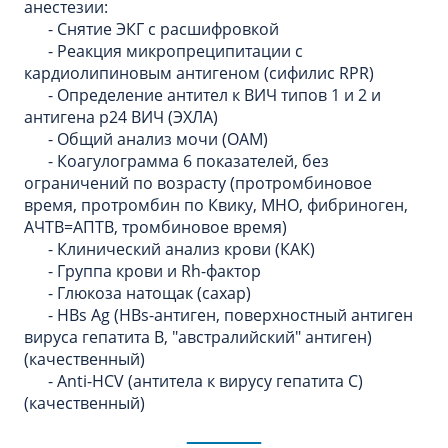
анестезии:
- Снятие ЭКГ с расшифровкой
- Реакция микропреципитации с
кардиолипиновым антигеном (сифилис RPR)
- Определение антител к ВИЧ типов 1 и 2 и
антигена p24 ВИЧ (ЭХЛА)
- Общий анализ мочи (ОАМ)
- Коагулограмма 6 показателей, без
ограничений по возрасту (протромбиновое
время, протромбин по Квику, МНО, фибриноген,
АЧТВ=АПТВ, тромбиновое время)
- Клинический анализ крови (КАК)
- Группа крови и Rh-фактор
- Глюкоза натощак (сахар)
- HBs Ag (HBs-антиген, поверхностный антиген
вируса гепатита В, "австралийский" антиген)
(качественный)
- Anti-HCV (антитела к вирусу гепатита С)
(качественный)