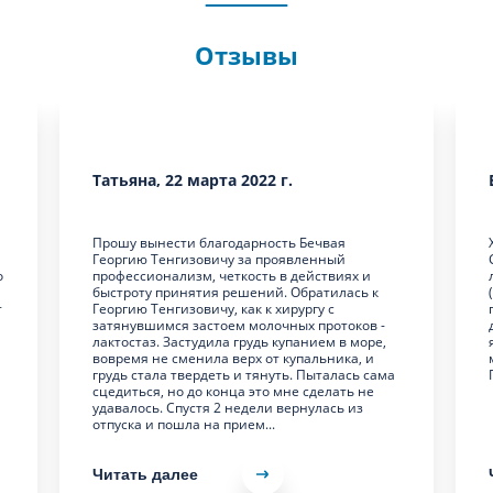
Отзывы
Татьяна, 22 марта 2022 г.
Прошу вынести благодарность Бечвая
Георгию Тенгизовичу за проявленный
о
профессионализм, четкость в действиях и
быстроту принятия решений. Обратилась к
т
Георгию Тенгизовичу, как к хирургу с
затянувшимся застоем молочных протоков -
лактостаз. Застудила грудь купанием в море,
вовремя не сменила верх от купальника, и
грудь стала твердеть и тянуть. Пыталась сама
сцедиться, но до конца это мне сделать не
удавалось. Спустя 2 недели вернулась из
отпуска и пошла на прием...
Читать далее