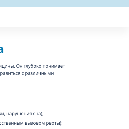
а
дицины. Он глубоко понимает
правиться с различными
ки, нарушения сна);
усственным вызовом рвоты);