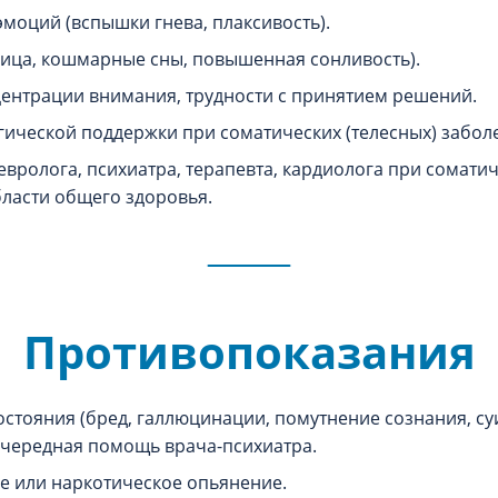
моций (вспышки гнева, плаксивость).
ица, кошмарные сны, повышенная сонливость).
ентрации внимания, трудности с принятием решений.
ической поддержки при соматических (телесных) забол
евролога, психиатра, терапевта, кардиолога при сомати
бласти общего здоровья.
Противопоказания
остояния (бред, галлюцинации, помутнение сознания, су
очередная помощь врача-психиатра.
 или наркотическое опьянение.