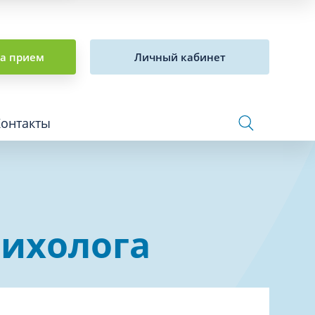
на прием
Личный кабинет
Контакты
Сосудистая хирургия и флебология
сихолога
Стоматология
Сурдология
Терапия