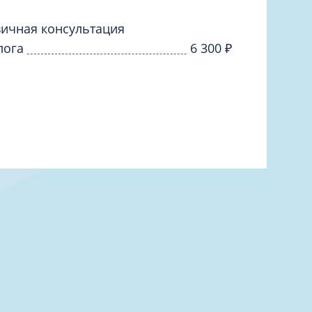
Торакальная хирургия
Травматологическая реабилитация и
ичная консультация
спортивная медицина
лога
6 300
₽
Травматология
Трихология
Ультразвуковая и функциональная
диагностика
Урология
Физиотерапия
Фониатрия
нипуляции
Хирургия
Эндокринология
Эндоскопия