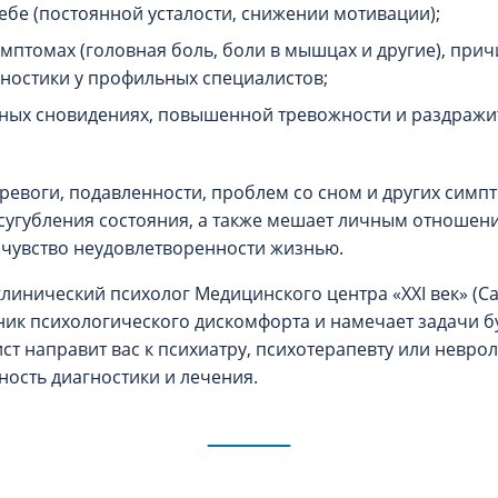
чебе (постоянной усталости, снижении мотивации);
имптомах (головная боль, боли в мышцах и другие), при
ностики у профильных специалистов;
ых сновидениях, повышенной тревожности и раздражи
евоги, подавленности, проблем со сном и других симп
усугубления состояния, а также мешает личным отноше
 чувство неудовлетворенности жизнью.
линический психолог Медицинского центра «XXI век» (Са
ик психологического дискомфорта и намечает задачи б
т направит вас к психиатру, психотерапевту или невро
ность диагностики и лечения.