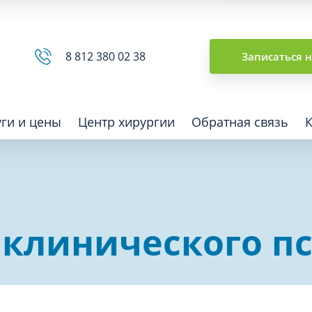
Сводная ведомость
8 812 380 02 38
Записаться 
уги и цены
Центр хирургии
Обратная связь
ная томография (КТ)
Отоларингология (ЛОР)
 клинического п
гия
Офтальмология
ная диагностика
Подиатрия
физкультура после травм и
Превентивная медицина