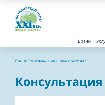
Врачи
Усл
Взрослым
Детям
Главная
Консультация клинического психолога
Алгология (Центр лечения боли)
Компьютер
Консультация
Аллергология
Косметоло
Анестезиология
Лаборатор
Аритмология
Лечебная 
операций