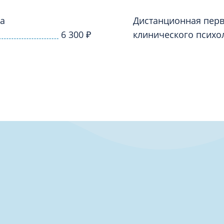
Проктология
я
Психиатрия
га
Дистанционная перв
ия-онкология
6 300
₽
клинического психо
Психология
ая терапия
Психотерапия
Пульмонология
кий педикюр и маникюр
Реабилитация
ия
Ревматология
хология
Рентген
ургия
Рефлексотерапия
ия
Сестринские процедуры и ма
огия
Сестринский уход (сиделки)
ия
Сомнология