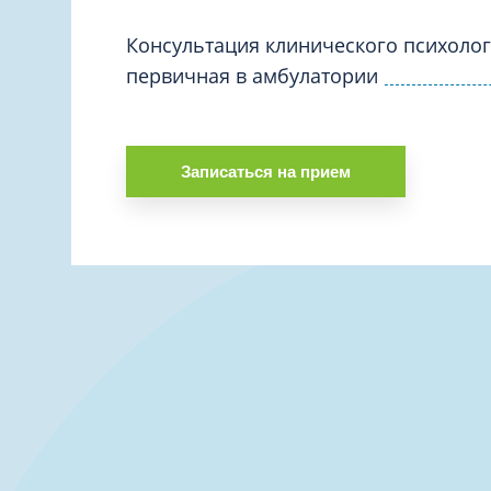
Вакцинация и иммунопрофилактика
Логопеди
Венерология
Консультация клинического психоло
Маммолог
первичная в амбулатории
Гастроэнтерология
Мануальн
Гематология
Массаж
Гинекология
Медицинс
Записаться на прием
Гирудотерапия
Невролог
Дерматология
Нейропси
Диетология
Нейрохир
Иммунология
Нефролог
Инфекционные заболевания
Онкоурол
Кардиология
Остеопат
Клиническая психология