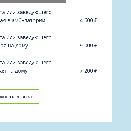
Торакальная хирургия
Травматологическая реабилитация и
та или заведующего
спортивная медицина
ая в амбулатории
4 600
₽
Травматология
Трихология
та или заведующего
ая на дому
Ультразвуковая и функциональная
9 000
₽
диагностика
Урология
та или заведующего
Физиотерапия
ая на дому
7 200
₽
Фониатрия
нипуляции
Хирургия
имость вызова
Эндокринология
Эндоскопия