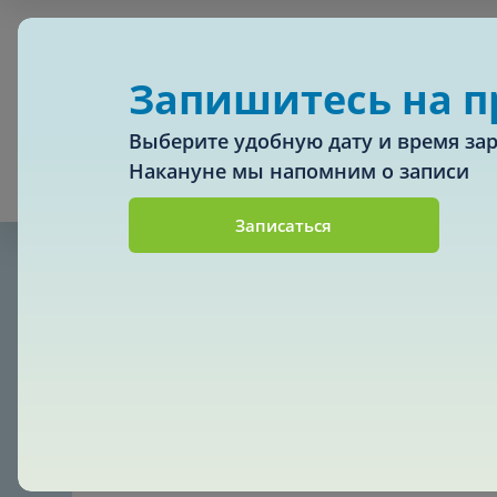
Запишитесь на 
Выберите удобную дату и время зар
Накануне мы напомним о записи
Врачи
Усл
Записаться
Взрослым
Детям
Главная
Консультация детского травматолога
Алгология (Центр лечения боли)
Компьютер
Консультация
Аллергология
Косметоло
Анестезиология
Лаборатор
Аритмология
Лечебная 
операций