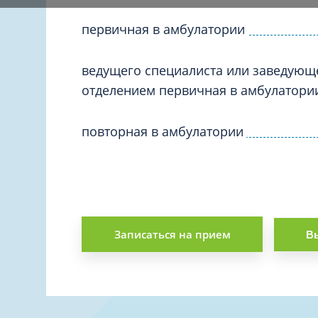
Вакцинация и иммунопрофилактика
Логопеди
Венерология
первичная в амбулатории
Маммолог
Гастроэнтерология
Мануальн
ведущего специалиста или заведующ
Гематология
Массаж
отделением первичная в амбулатори
Гинекология
Медицинс
Гирудотерапия
повторная в амбулатории
Невролог
Дерматология
Нейропси
Диетология
Нейрохир
Иммунология
Нефролог
Инфекционные заболевания
Онкоурол
Записаться на прием
Кардиология
Вы
Остеопат
Клиническая психология