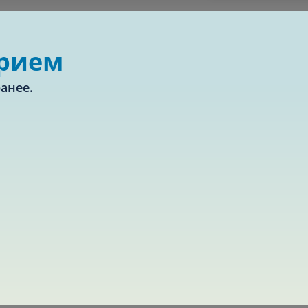
Сводная ведомость
прием
8 812 380 02 38
Записаться 
анее.
уги и цены
Центр хирургии
Обратная связь
ная томография (КТ)
Отоларингология (ЛОР)
 детского травма
гия
Офтальмология
ная диагностика
Подиатрия
физкультура после травм и
Превентивная медицина