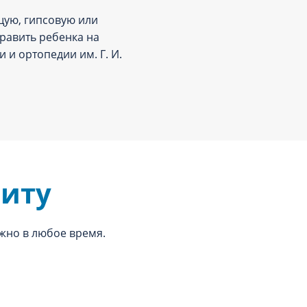
щую, гипсовую или
равить ребенка на
и ортопедии им. Г. И.
зиту
ожно в любое время.