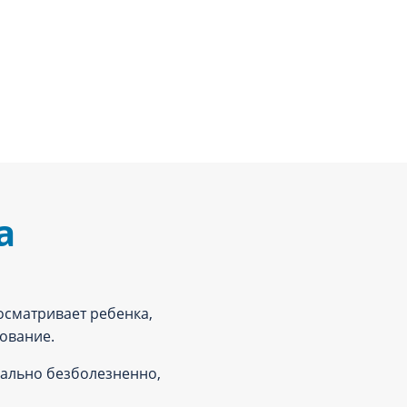
а
осматривает ребенка,
ование.
ально безболезненно,