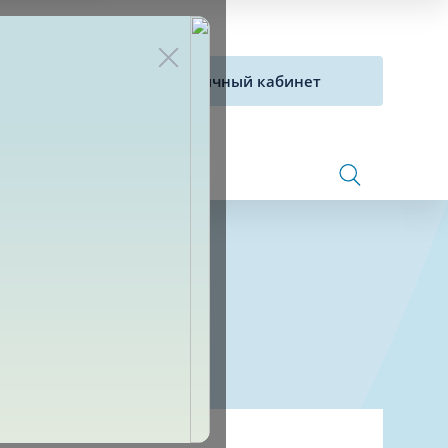
на прием
Личный кабинет
Контакты
Сосудистая хирургия и флебология
толога
Стоматология
Сурдология
Терапия