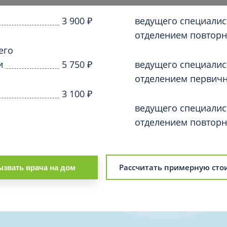
Проктология
я
Психиатрия
3 900
₽
ведущего специалис
ия-онкология
отделением повторн
Психология
ая терапия
его
Психотерапия
и
5 750
₽
ведущего специалис
Пульмонология
кий педикюр и маникюр
отделением первичн
Реабилитация
3 100
₽
ия
Ревматология
ведущего специалис
хология
Рентген
отделением повторн
ургия
Рефлексотерапия
ия
Сестринские процедуры и ма
огия
Рассчитать примерную сто
звать врача на дом
Сестринский уход (сиделки)
ия
Сомнология