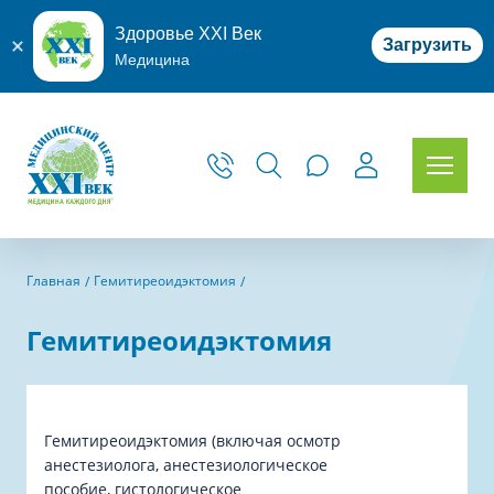
Здоровье XXI Век
Загрузить
Медицина
Главная
Гемитиреоидэктомия
Гемитиреоидэктомия
Гемитиреоидэктомия (включая осмотр
анестезиолога, анестезиологическое
пособие, гистологическое