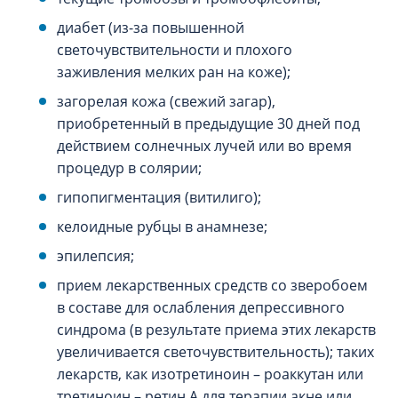
диабет (из-за повышенной
светочувствительности и плохого
заживления мелких ран на коже);
загорелая кожа (свежий загар),
приобретенный в предыдущие 30 дней под
действием солнечных лучей или во время
процедур в солярии;
гипопигментация (витилиго);
келоидные рубцы в анамнезе;
эпилепсия;
прием лекарственных средств со зверобоем
в составе для ослабления депрессивного
синдрома (в результате приема этих лекарств
увеличивается светочувствительность); таких
лекарств, как изотретиноин – роаккутан или
третиноин – ретин A для терапии акне или