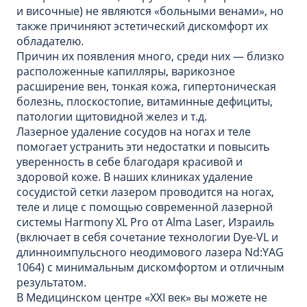
и височные) не являются «больными венами», но
также причиняют эстетический дискомфорт их
обладателю.
Причин их появления много, среди них — близко
расположенные капилляры, варикозное
расширение вен, тонкая кожа, гипертоническая
болезнь, плоскостопие, витаминные дефициты,
патологии щитовидной желез и т.д.
Лазерное удаление сосудов на ногах и теле
помогает устранить эти недостатки и повысить
уверенность в себе благодаря красивой и
здоровой коже. В наших клиниках удаление
сосудистой сетки лазером проводится на ногах,
теле и лице с помощью современной лазерной
системы Harmony XL Pro от Alma Laser, Израиль
(включает в себя сочетание технологии Dye-VL и
длинноимпульсного неодимового лазера Nd:YAG
1064) с минимальным дискомфортом и отличным
результатом.
В Медицинском центре «XXI век» вы можете не