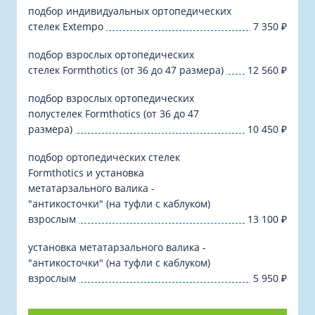
подбор индивидуальных ортопедических
стелек Extempo
7 350
₽
подбор взрослых ортопедических
стелек Formthotics (от 36 до 47 размера)
12 560
₽
подбор взрослых ортопедических
полустелек Formthotics (от 36 до 47
размера)
10 450
₽
подбор ортопедических стелек
Formthotics и установка
метатарзального валика -
"антикосточки" (на туфли с каблуком)
взрослым
13 100
₽
установка метатарзального валика -
"антикосточки" (на туфли с каблуком)
взрослым
5 950
₽