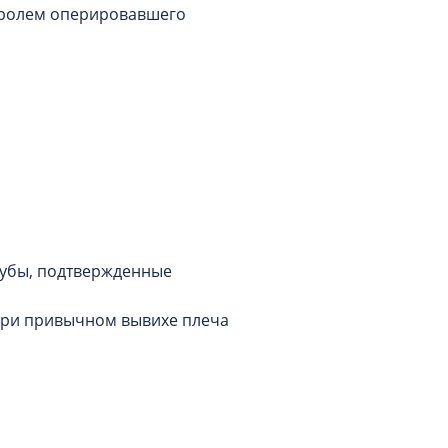
тролем оперировавшего
губы, подтвержденные
при привычном вывихе плеча