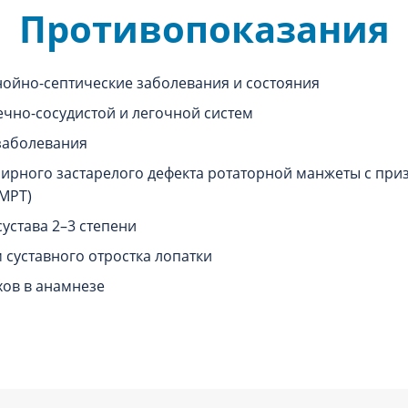
Противопоказания
нойно-септические заболевания и состояния
ечно-сосудистой и легочной систем
заболевания
ирного застарелого дефекта ротаторной манжеты с пр
МРТ)
устава 2–3 степени
 суставного отростка лопатки
хов в анамнезе