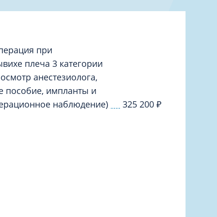
Торакальная хирургия
Травматологическая реабилитация и
спортивная медицина
Травматология
перация при
Трихология
ихе плеча 3 категории
Ультразвуковая и функциональная
осмотр анестезиолога,
диагностика
е пособие, импланты и
Урология
перационное наблюдение)
325 200
₽
Физиотерапия
Фониатрия
нипуляции
Хирургия
Эндокринология
Эндоскопия