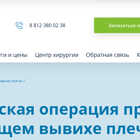
Сводная ведомость
8 812 380 02 38
Записаться 
уги и цены
Центр хирургии
Обратная связь
ывихе плеча
ная томография (КТ)
Отоларингология (ЛОР)
ская операция п
гия
Офтальмология
ная диагностика
Подиатрия
щем вывихе пле
физкультура после травм и
Превентивная медицина