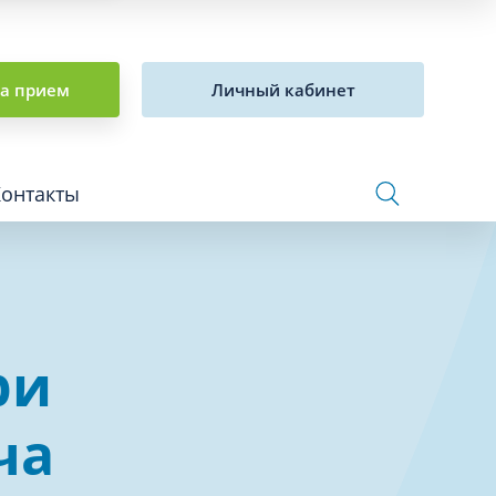
на прием
Личный кабинет
Контакты
Сосудистая хирургия и флебология
ри
Стоматология
Сурдология
ча
Терапия