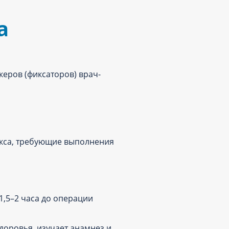
а
еров (фиксаторов) врач-
акса, требующие выполнения
,5–2 часа до операции
доровья, изучает анамнез и