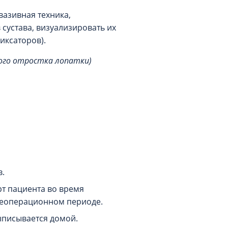
азивная техника,
сустава, визуализировать их
иксаторов).
ого отростка лопатки)
а
в.
т пациента во время
леоперационном периоде.
ыписывается домой.