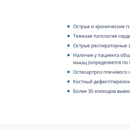
Острые и хронические г
Тяжелая патология серд
Острые респираторные 
Наличие у пациента обш
мышц (определяется по 
Остеоартроз плечевого с
Костный дефект/перелом
Более 30 эпизодов выви