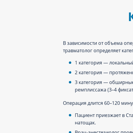
В зависимости от объема опе
травматолог определяет кат
1 категория — локальный
2 категория — протяжен
3 категория — обширные
ремплиссажа (3–4 фиксат
Операция длится 60–120 мин
Пациент приезжает в Ст
натощак.
Врач-анестезиолог пров