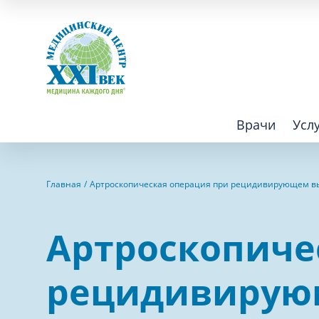
Врачи
Усл
Взрослым
Детям
Главная
Артроскопическая операция при рецидивирующем в
Алгология (Центр лечения боли)
Компьютер
Артроскопиче
Аллергология
Косметоло
Анестезиология
Лаборатор
рецидивирую
Аритмология
Лечебная 
операций