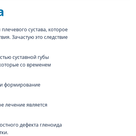
а
лечевого сустава, которое
вия. Зачастую это следствие
астью суставной губы
 которые со временем
 и формирование
ое лечение является
остного дефекта гленоида
тки.