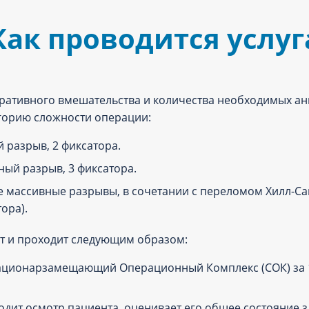
Как проводится услуг
ративного вмешательства и количества необходимых анк
егорию сложности операции:
 разрыв, 2 фиксатора.
ный разрыв, 3 фиксатора.
 массивные разрывы, в сочетании с переломом Хилл-С
ора).
ут и проходит следующим образом:
ационарзамещающий Операционный Комплекс (СОК) за 1
одит осмотр пациента, оценивает его общее состояние з