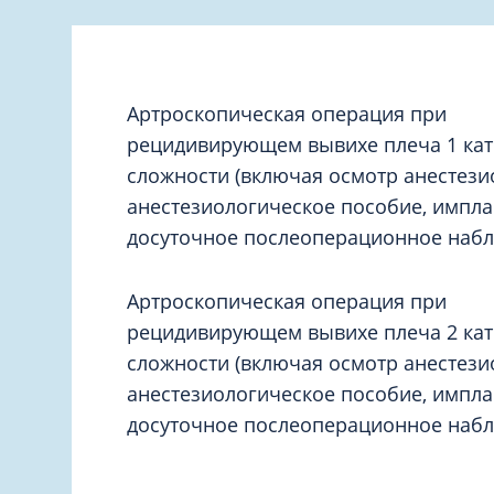
Вакцинация и иммунопрофилактика
Логопеди
Венерология
Маммолог
Гастроэнтерология
Мануальн
Гематология
Артроскопическая операция при
Массаж
рецидивирующем вывихе плеча 1 ка
Гинекология
Медицинс
сложности (включая осмотр анестези
Гирудотерапия
анестезиологическое пособие, импла
Невролог
Дерматология
досуточное послеоперационное наб
Нейропси
Диетология
Нейрохир
Иммунология
Артроскопическая операция при
Нефролог
Инфекционные заболевания
рецидивирующем вывихе плеча 2 ка
Онкоурол
сложности (включая осмотр анестези
Кардиология
Остеопат
анестезиологическое пособие, импла
Клиническая психология
досуточное послеоперационное наб