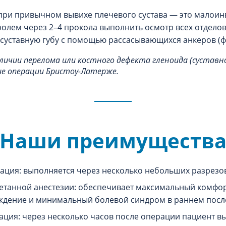
при привычном вывихе плечевого сустава — это малоинв
лем через 2–4 прокола выполнить осмотр всех отделов 
суставную губу с помощью рассасывающихся анкеров (ф
личии перелома или костного дефекта гленоида (суставн
е операции Бристоу-Латерже.
Наши преимуществ
ция: выполняется через несколько небольших разрезо
танной анестезии: обеспечивает максимальный комфор
уждение и минимальный болевой синдром в раннем пос
зация: через несколько часов после операции пациент в