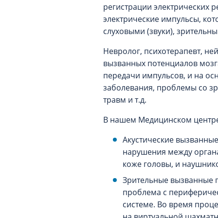
регистрации электрических р
электрические импульсы, кот
слуховыми (звуки), зрительны
Невролог, психотерапевт, не
вызванных потенциалов мозга
передачи импульсов, и на ос
заболевания, проблемы со зр
травм и т.д.
В нашем Медицинском центре
Акустические вызванные
нарушения между органа
коже головы, и наушник
Зрительные вызванные п
проблема с периферичес
системе. Во время проц
на виртуальной шахматн