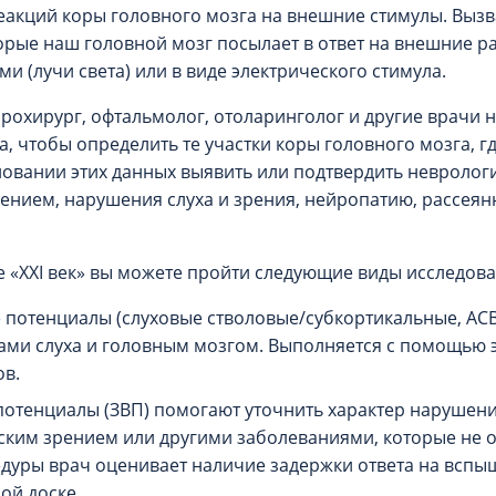
еакций коры головного мозга на внешние стимулы. Выз
орые наш головной мозг посылает в ответ на внешние р
ми (лучи света) или в виде электрического стимула.
йрохирург, офтальмолог, отоларинголог и другие врачи
, чтобы определить те участки коры головного мозга, 
новании этих данных выявить или подтвердить невролог
ением, нарушения слуха и зрения, нейропатию, рассеян
 «XXI век» вы можете пройти следующие виды исследов
 потенциалы (слуховые стволовые/субкортикальные, АС
ми слуха и головным мозгом. Выполняется с помощью э
ов.
отенциалы (ЗВП) помогают уточнить характер нарушения
ким зрением или другими заболеваниями, которые не о
едуры врач оценивает наличие задержки ответа на вспы
ой доске.