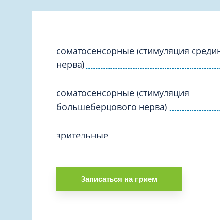
Вакцинация и иммунопрофилактика
Логопеди
Венерология
Маммолог
Гастроэнтерология
Мануальн
Гематология
соматосенсорные (стимуляция среди
Массаж
нерва)
Гинекология
Медицинс
Гирудотерапия
Невролог
соматосенсорные (стимуляция
Дерматология
большеберцового нерва)
Нейропси
Диетология
Нейрохир
Иммунология
зрительные
Нефролог
Инфекционные заболевания
Онкоурол
Кардиология
Остеопат
Клиническая психология
Записаться на прием