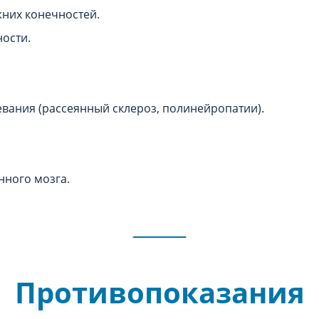
них конечностей.
ости.
вания (рассеянный склероз, полинейропатии).
нного мозга.
Противопоказания