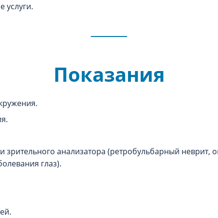
се услуги.
Показания
кружения.
я.
и зрительного анализатора (ретробульбарный неврит, 
олевания глаз).
ей.