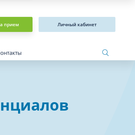
на прием
Личный кабинет
Контакты
Сосудистая хирургия и флебология
енциалов
Стоматология
Сурдология
Терапия