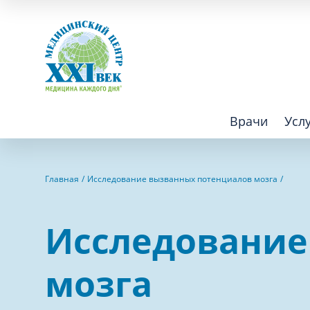
Врачи
Усл
Взрослым
Детям
Главная
Исследование вызванных потенциалов мозга
Алгология (Центр лечения боли)
Компьютер
Исследование
Аллергология
Косметоло
Анестезиология
Лаборатор
мозга
Аритмология
Лечебная 
операций