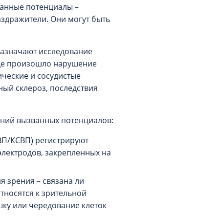
ванные потенциалы –
аздражители. Они могут быть
 назначают исследование
где произошло нарушение
ические и сосудистые
ный склероз, последствия
аний вызванных потенциалов:
ВП/КСВП) регистрируют
лектродов, закрепленных на
 зрения – связана ли
тносятся к зрительной
шку или чередование клеток