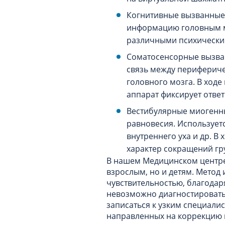
Когнитивные вызванные 
информацию головным мо
различными психическим
Соматосенсорные вызван
связь между перифериче
головного мозга. В ходе
аппарат фиксирует ответ
Вестибулярные миогенн
равновесия. Использует
внутреннего уха и др. В 
характер сокращений г
В нашем Медицинском центре 
взрослым, но и детям. Метод
чувствительностью, благодар
невозможно диагностировать 
записаться к узким специали
направленных на коррекцию