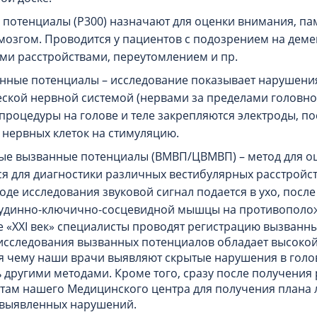
потенциалы (Р300) назначают для оценки внимания, па
згом. Проводится у пациентов с подозрением на деме
и расстройствами, переутомлением и пр.
ные потенциалы – исследование показывает нарушения ч
ской нервной системой (нервами за пределами головног
 процедуры на голове и теле закрепляются электроды, по
 нервных клеток на стимуляцию.
ые вызванные потенциалы (ВМВП/ЦВМВП) – метод для о
ся для диагностики различных вестибулярных расстройс
ходе исследования звуковой сигнал подается в ухо, посл
рудинно-ключично-сосцевидной мышцы на противополож
«XXI век» специалисты проводят регистрацию вызванны
 исследования вызванных потенциалов обладает высоко
я чему наши врачи выявляют скрытые нарушения в голо
другими методами. Кроме того, сразу после получения 
стам нашего Медицинского центра для получения плана
 выявленных нарушений.