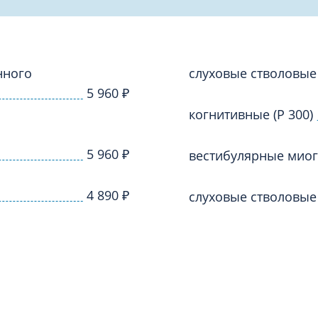
Проктология
я
Психиатрия
ия-онкология
Психология
ая терапия
нного
Психотерапия
слуховые стволовые
5 960
₽
Пульмонология
кий педикюр и маникюр
когнитивные (Р 300)
Реабилитация
ия
Ревматология
5 960
₽
вестибулярные мио
хология
Рентген
ургия
Рефлексотерапия
4 890
₽
слуховые стволовые 
ия
Сестринские процедуры и ма
огия
Сестринский уход (сиделки)
ия
Сомнология