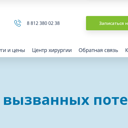
Сводная ведомость
8 812 380 02 38
Записаться 
уги и цены
Центр хирургии
Обратная связь
ная томография (КТ)
Отоларингология (ЛОР)
 вызванных пот
гия
Офтальмология
ная диагностика
Подиатрия
физкультура после травм и
Превентивная медицина