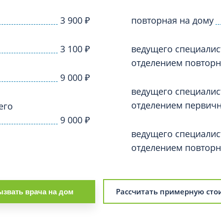
Проктология
я
Психиатрия
3 900
₽
повторная на дому
ия-онкология
Психология
ая терапия
3 100
₽
ведущего специалис
Психотерапия
отделением повторн
Пульмонология
кий педикюр и маникюр
9 000
₽
Реабилитация
ведущего специалис
ия
Ревматология
отделением первичн
его
хология
Рентген
9 000
₽
ургия
Рефлексотерапия
ведущего специалис
ия
отделением повторн
Сестринские процедуры и ма
огия
Сестринский уход (сиделки)
ия
Сомнология
Рассчитать примерную сто
звать врача на дом