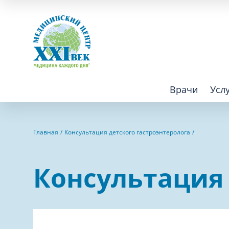
Врачи
Усл
Взрослым
Детям
Главная
Консультация детского гастроэнтеролога
Алгология (Центр лечения боли)
Компьютер
Консультация 
Аллергология
Косметоло
Анестезиология
Лаборатор
Аритмология
Лечебная 
операций