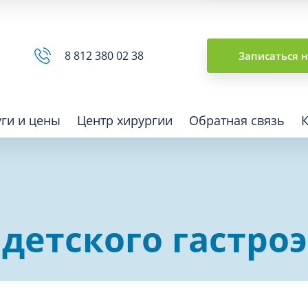
Сводная ведомость
8 812 380 02 38
Записаться 
уги и цены
Центр хирургии
Обратная связь
ная томография (КТ)
Отоларингология (ЛОР)
детского гастро
гия
Офтальмология
ная диагностика
Подиатрия
физкультура после травм и
Превентивная медицина