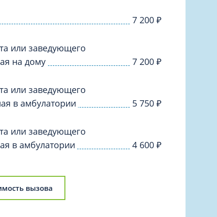
Торакальная хирургия
Травматологическая реабилитация и
7 200
₽
спортивная медицина
Травматология
та или заведующего
Трихология
ая на дому
7 200
₽
Ультразвуковая и функциональная
диагностика
та или заведующего
Урология
ая в амбулатории
5 750
₽
Физиотерапия
та или заведующего
Фониатрия
ая в амбулатории
4 600
₽
нипуляции
Хирургия
Эндокринология
Эндоскопия
имость вызова