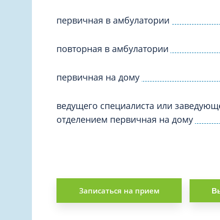
Вакцинация и иммунопрофилактика
Логопеди
Венерология
первичная в амбулатории
Маммолог
Гастроэнтерология
Мануальн
повторная в амбулатории
Гематология
Массаж
Гинекология
Медицинс
первичная на дому
Гирудотерапия
Невролог
Дерматология
ведущего специалиста или заведующ
Нейропси
Диетология
отделением первичная на дому
Нейрохир
Иммунология
Нефролог
Инфекционные заболевания
Онкоурол
Кардиология
Остеопат
Клиническая психология
Записаться на прием
Вы