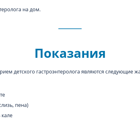
теролога на дом.
Показания
рием детского гастроэнтеролога являются следующие жа
те
слизь, пена)
 кале