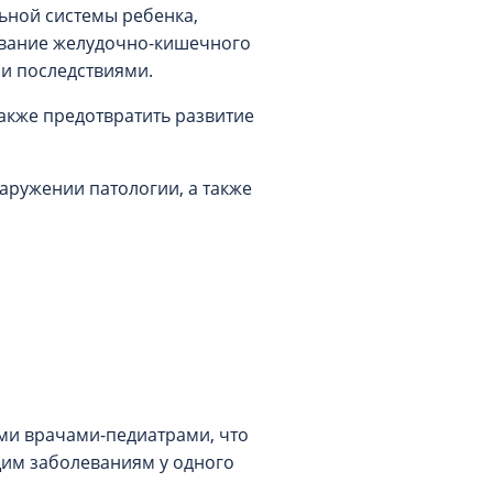
ной системы ребенка,
ование желудочно-кишечного
ми последствиями.
также предотвратить развитие
аружении патологии, а также
а
ми врачами-педиатрами, что
щим заболеваниям у одного