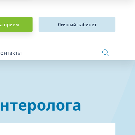
на прием
Личный кабинет
Контакты
Сосудистая хирургия и флебология
энтеролога
Стоматология
Сурдология
Терапия