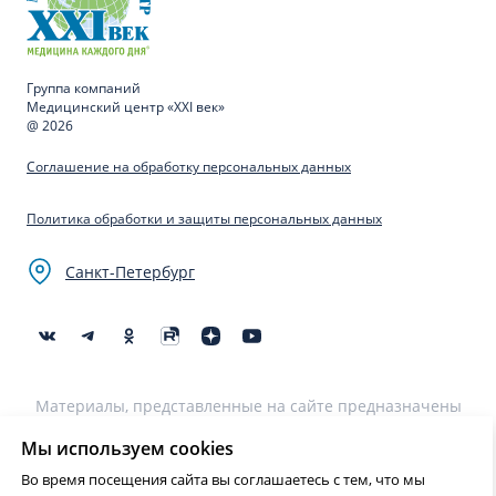
Группа компаний
Медицинский центр «XXI век»
@ 2026
Соглашение на обработку персональных данных
Политика обработки и защиты персональных данных
Санкт-Петербург
Материалы, представленные на сайте предназначены
для образовательных целей и не могут быть
использованы для постановки диагноза, назначения
Мы используем cookies
лечения и не являются медицинскими рекомендациями.
Во время посещения сайта вы соглашаетесь с тем, что мы
Необходима консультация специалиста.