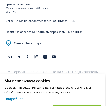
Группа компаний
Медицинский центр «XXI век»
@ 2026
Соглашение на обработку персональных данных
Политика обработки и защиты персональных данных
Санкт-Петербург
Материалы, представленные на сайте предназначены
для образовательных целей и не могут быть
использованы для постановки диагноза, назначения
Мы используем cookies
лечения и не являются медицинскими рекомендациями.
Во время посещения сайта вы соглашаетесь с тем, что мы
Необходима консультация специалиста.
обрабатываем ваши персональные данные.
Подробнее
Нашли ошибку? Выделите текст и нажмите Ctrl+Enter или на ссылку
для отправки сообщения об ошибке